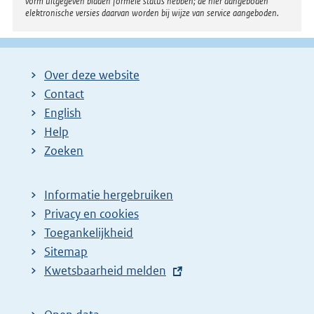
vorm uitgegeven bladen formele status hebben; de hier aangeboden
elektronische versies daarvan worden bij wijze van service aangeboden.
Over deze website
Contact
English
Help
Zoeken
Informatie hergebruiken
Privacy en cookies
Toegankelijkheid
Sitemap
E
Kwetsbaarheid melden
x
t