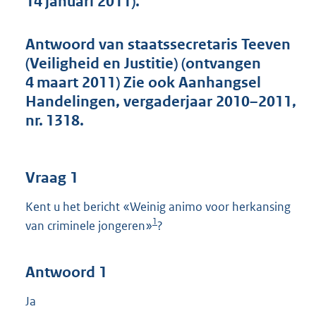
14 januari 2011).
t
t
e
Antwoord van staatssecretaris Teeven
:
(Veiligheid en Justitie) (ontvangen
4
8
4 maart 2011) Zie ook Aanhangsel
K
Handelingen, vergaderjaar 2010–2011,
b
nr. 1318.
Vraag 1
Kent u het bericht «Weinig animo voor herkansing
1
van criminele jongeren»
?
Antwoord 1
Ja