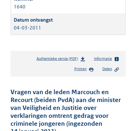
1640
04-03-2011
Authentieke versie (PDF)
b
Informatie
e
Printen
Delen
s
t
a
n
Vragen van de leden Marcouch en
d
Recourt (beiden PvdA) aan de minister
s
van Veiligheid en Justitie over
g
r
verklaringen omtrent gedrag voor
o
criminele jongeren (ingezonden
o