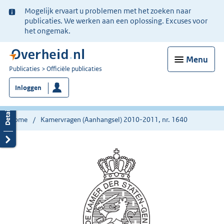
Ter
Mogelijk ervaart u problemen met het zoeken naar
informatie:
publicaties. We werken aan een oplossing. Excuses voor
het ongemak.
Menu
U
Publicaties
Officiële publicaties
bent
Inloggen
nu
hier:
Home
Kamervragen (Aanhangsel) 2010-2011, nr. 1640