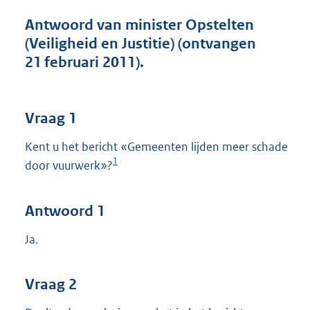
t
t
Antwoord van minister Opstelten
e
(Veiligheid en Justitie) (ontvangen
:
21 februari 2011).
4
5
K
b
Vraag 1
Kent u het bericht «Gemeenten lijden meer schade
1
door vuurwerk»?
Antwoord 1
Ja.
Vraag 2