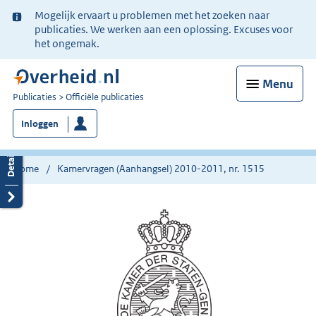
Ter
Mogelijk ervaart u problemen met het zoeken naar
informatie:
publicaties. We werken aan een oplossing. Excuses voor
het ongemak.
Menu
U
Publicaties
Officiële publicaties
bent
Inloggen
nu
hier:
Home
Kamervragen (Aanhangsel) 2010-2011, nr. 1515