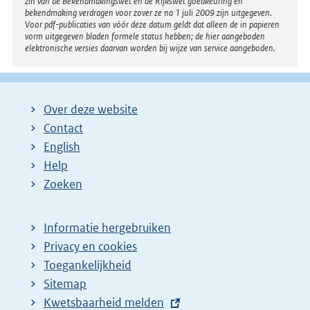
zin van de Bekendmakingswet en de Rijkswet goedkeuring en
bekendmaking verdragen voor zover ze na 1 juli 2009 zijn uitgegeven.
Voor pdf-publicaties van vóór deze datum geldt dat alleen de in papieren
vorm uitgegeven bladen formele status hebben; de hier aangeboden
elektronische versies daarvan worden bij wijze van service aangeboden.
Over deze website
Contact
English
Help
Zoeken
Informatie hergebruiken
Privacy en cookies
Toegankelijkheid
Sitemap
E
Kwetsbaarheid melden