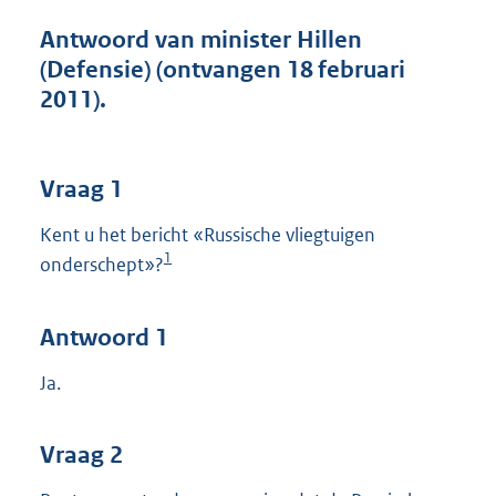
t
t
Antwoord van minister Hillen
e
(Defensie) (ontvangen 18 februari
:
2011).
3
9
K
b
Vraag 1
Kent u het bericht «Russische vliegtuigen
1
onderschept»?
Antwoord 1
Ja.
Vraag 2