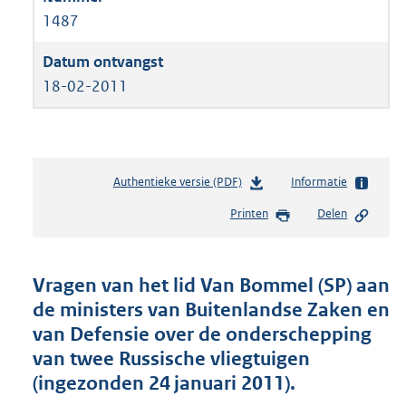
1487
18-02-2011
Authentieke versie (PDF)
b
Informatie
e
Printen
Delen
s
t
a
n
Vragen van het lid Van Bommel (SP) aan
d
de ministers van Buitenlandse Zaken en
s
van Defensie over de onderschepping
g
r
van twee Russische vliegtuigen
o
(ingezonden 24 januari 2011).
o