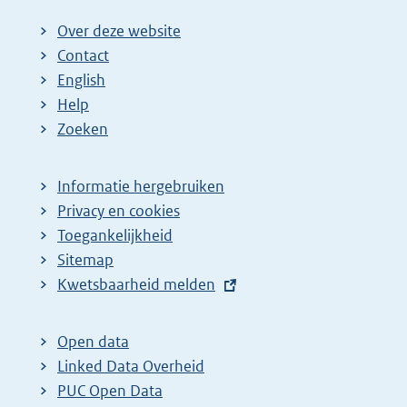
Over deze website
Contact
English
Help
Zoeken
Informatie hergebruiken
Privacy en cookies
Toegankelijkheid
Sitemap
E
Kwetsbaarheid melden
x
t
Open data
e
Linked Data Overheid
r
PUC Open Data