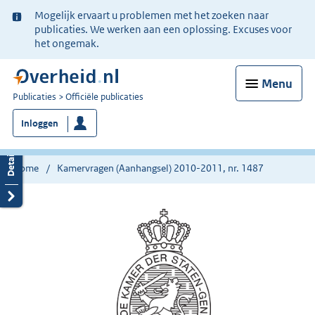
Ter
Mogelijk ervaart u problemen met het zoeken naar
informatie:
publicaties. We werken aan een oplossing. Excuses voor
het ongemak.
Menu
U
Publicaties
Officiële publicaties
bent
Inloggen
nu
hier:
Home
Kamervragen (Aanhangsel) 2010-2011, nr. 1487