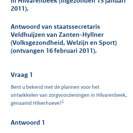
in Hilvarenbeek (ingezonden 13 januari
t
2011).
t
e
:
Antwoord van staatssecretaris
4
5
Veldhuijzen van Zanten-Hyllner
K
(Volksgezondheid, Welzijn en Sport)
b
(ontvangen 16 februari 2011).
Vraag 1
Bent u bekend met de plannen voor het
ontwikkelen van zorgvoorzieningen in Hilvarenbeek,
1
genaamd Hilverhoeve?
Antwoord 1