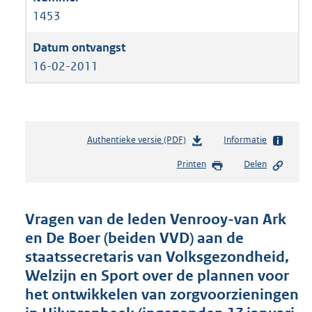
1453
16-02-2011
Authentieke versie (PDF)
b
Informatie
e
Printen
Delen
s
t
a
n
Vragen van de leden Venrooy-van Ark
d
en De Boer (beiden VVD) aan de
s
staatssecretaris van Volksgezondheid,
g
r
Welzijn en Sport over de plannen voor
o
het ontwikkelen van zorgvoorzieningen
o