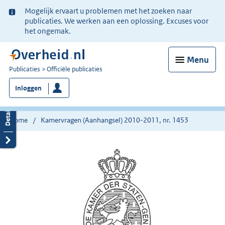
Ter
Mogelijk ervaart u problemen met het zoeken naar
informatie:
publicaties. We werken aan een oplossing. Excuses voor
het ongemak.
Menu
U
Publicaties
Officiële publicaties
bent
Inloggen
nu
hier:
Home
Kamervragen (Aanhangsel) 2010-2011, nr. 1453