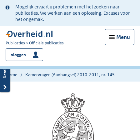
Ter
Mogelijk ervaart u problemen met het zoeken naar
informatie:
publicaties. We werken aan een oplossing. Excuses voor
het ongemak.
Menu
U
Publicaties
Officiële publicaties
bent
Inloggen
nu
hier:
Home
Kamervragen (Aanhangsel) 2010-2011, nr. 145