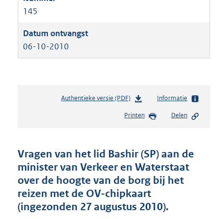
145
06-10-2010
Authentieke versie (PDF)
b
Informatie
e
Printen
Delen
s
t
a
n
Vragen van het lid Bashir (SP) aan de
d
minister van Verkeer en Waterstaat
s
over de hoogte van de borg bij het
g
r
reizen met de OV-chipkaart
o
(ingezonden 27 augustus 2010).
o