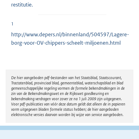
restitutie.
1
http://www.depers.nl/binnenland/504597/Lagere-
borg-voor-OV-chippers-scheelt-miljoenen.html
Disclaimer
De hier aangeboden pdf-bestanden van het Staatsblad, Staatscourant,
Tractatenblad, provinciaal blad, gemeenteblad, waterschapsblad en blad
gemeenschappelijke regeling vormen de formele bekendmakingen in de
zin van de Bekendmakingswet en de Rijkswet goedkeuring en
bekendmaking verdragen voor zover ze na 1 juli 2009 zijn uitgegeven.
Voor pdf-publicaties van vóór deze datum geldt dat alleen de in papieren
vorm uitgegeven bladen formele status hebben; de hier aangeboden
elektronische versies daarvan worden bij wijze van service aangeboden.