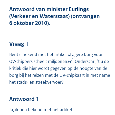
t
t
Antwoord van minister Eurlings
e
(Verkeer en Waterstaat) (ontvangen
:
6 oktober 2010).
4
8
K
b
Vraag 1
Bent u bekend met het artikel «Lagere borg voor
1
OV-chippers scheelt miljoenen»?
Onderschrijft u de
kritiek die hier wordt gegeven op de hoogte van de
borg bij het reizen met de OV-chipkaart in met name
het stads- en streekvervoer?
Antwoord 1
Ja, ik ben bekend met het artikel.