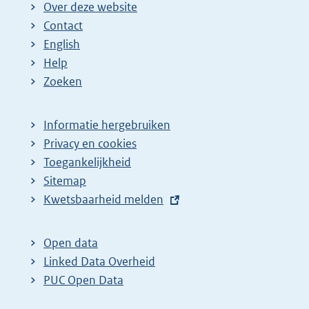
Over deze website
Contact
English
Help
Zoeken
Informatie hergebruiken
Privacy en cookies
Toegankelijkheid
Sitemap
E
Kwetsbaarheid melden
x
t
Open data
e
Linked Data Overheid
r
PUC Open Data
n