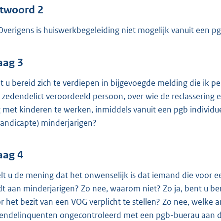
twoord 2
 Overigens is huiswerkbegeleiding niet mogelijk vanuit een p
aag 3
t u bereid zich te verdiepen in bijgevoegde melding die ik pe
 zedendelict veroordeeld persoon, over wie de reclassering 
 met kinderen te werken, inmiddels vanuit een pgb individue
andicapte) minderjarigen?
aag 4
lt u de mening dat het onwenselijk is dat iemand die voor e
dt aan minderjarigen? Zo nee, waarom niet? Zo ja, bent u ber
r het bezit van een VOG verplicht te stellen? Zo nee, wel
endelinquenten ongecontroleerd met een pgb-buerau aan d