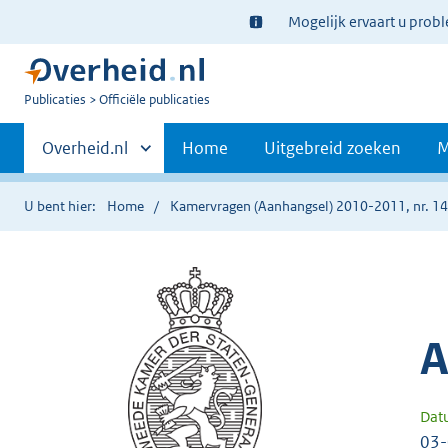
Ter
Mogelijk ervaart u prob
informatie:
U
Publicaties
Officiële publicaties
bent
Primaire
nu
Andere
Overheid.nl
Home
Uitgebreid zoeken
M
hier:
sites
navigatie
binnen
U bent hier:
Home
Kamervragen (Aanhangsel) 2010-2011, nr. 1
A
Dat
03