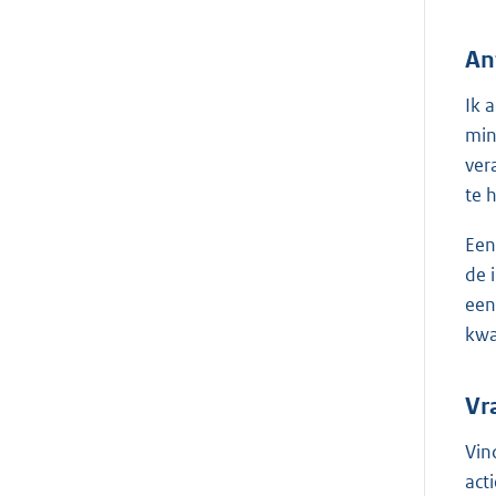
An
Ik 
min
ver
te 
Een
de 
een
kwa
Vr
Vin
act