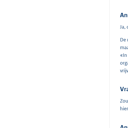
An
Ja,
De 
maa
«In
org
vri
Vr
Zou
hie
An