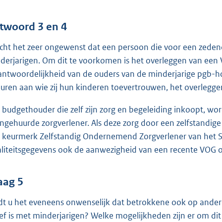
twoord 3 en 4
acht het zeer ongewenst dat een persoon die voor een zedend
derjarigen. Om dit te voorkomen is het overleggen van een V
antwoordelijkheid van de ouders van de minderjarige pgb-h
huren aan wie zij hun kinderen toevertrouwen, het overlegge
 budgethouder die zelf zijn zorg en begeleiding inkoopt, wo
ingehuurde zorgverlener. Als deze zorg door een zelfstand
 keurmerk Zelfstandig Ondernemend Zorgverlener van het ST
liteitsgegevens ook de aanwezigheid van een recente VOG 
aag 5
dt u het eveneens onwenselijk dat betrokkene ook op andere 
ief is met minderjarigen? Welke mogelijkheden zijn er om d