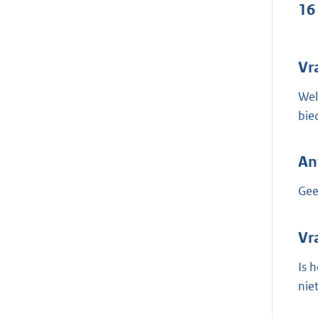
16
Vr
Wel
bie
An
Gee
Vr
Is 
nie