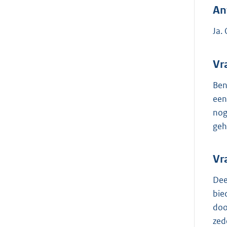
An
Ja.
Vr
Ben
een
nog
geh
Vr
Dee
bie
doo
zed