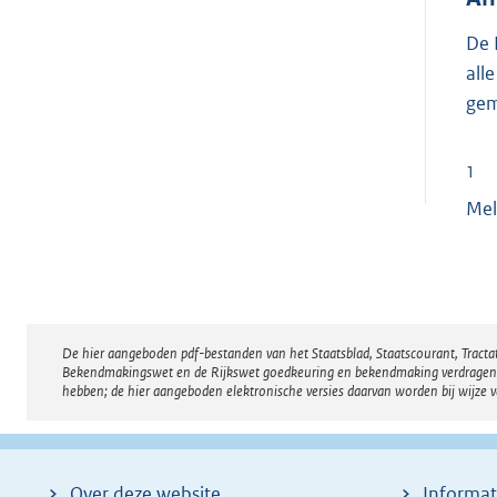
De 
all
gem
1
Mel
De hier aangeboden pdf-bestanden van het Staatsblad, Staatscourant, Tract
Disclaimer
Bekendmakingswet en de Rijkswet goedkeuring en bekendmaking verdragen voor
hebben; de hier aangeboden elektronische versies daarvan worden bij wijze 
Over deze website
Informat