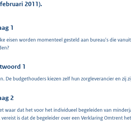
o
 februari 2011).
o
t
t
aag 1
e
ke eisen worden momenteel gesteld aan bureau's die vanui
:
den?
4
3
twoord 1
b
n. De budgethouders kiezen zelf hun zorgleverancier en zij z
aag 2
het waar dat het voor het individueel begeleiden van minder
t vereist is dat de begeleider over een Verklaring Omtrent h