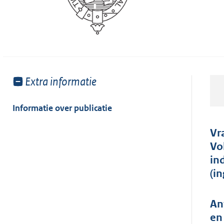
Toon
Extra informatie
meer
van:
Informatie over publicatie
Vr
Vo
in
(i
An
en