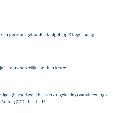
t een persoonsgebonden budget (pgb) begeleiding
K
ijn verantwoordelijk voor hun keuze.
jarigen (bijvoorbeeld huiswerkbegeleiding) vanuit een pgb
et Gedrag (VOG) beschikt?