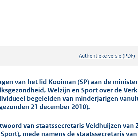
Authentieke versie (PDF)
b
e
s
t
agen van het lid Kooiman (SP) aan de ministers
a
lksgezondheid, Welzijn en Sport over de Verk
n
dividueel begeleiden van minderjarigen van
d
ngezonden 21 december 2010).
s
g
twoord van staatssecretaris Veldhuijzen van 
r
 Sport), mede namens de staatssecretaris van 