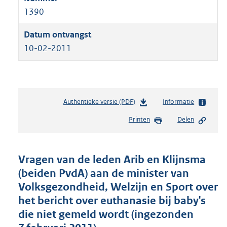
1390
10-02-2011
Authentieke versie (PDF)
b
Informatie
e
Printen
Delen
s
t
a
n
Vragen van de leden Arib en Klijnsma
d
(beiden PvdA) aan de minister van
s
Volksgezondheid, Welzijn en Sport over
g
r
het bericht over euthanasie bij baby's
o
die niet gemeld wordt (ingezonden
o