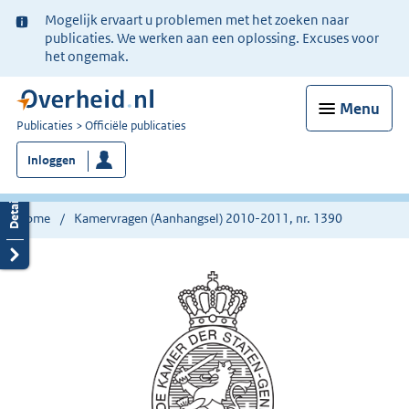
Ter
Mogelijk ervaart u problemen met het zoeken naar
informatie:
publicaties. We werken aan een oplossing. Excuses voor
het ongemak.
Menu
U
Publicaties
Officiële publicaties
bent
Inloggen
nu
hier:
Home
Kamervragen (Aanhangsel) 2010-2011, nr. 1390