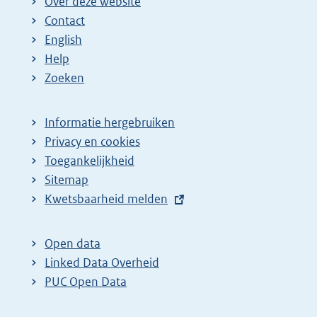
Over deze website
Contact
English
Help
Zoeken
Informatie hergebruiken
Privacy en cookies
Toegankelijkheid
Sitemap
E
Kwetsbaarheid melden
x
t
Open data
e
Linked Data Overheid
r
PUC Open Data
n
e