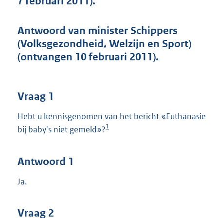
7 februari 2011).
t
t
e
Antwoord van minister Schippers
:
(Volksgezondheid, Welzijn en Sport)
4
3
(ontvangen 10 februari 2011).
K
b
Vraag 1
Hebt u kennisgenomen van het bericht «Euthanasie
1
bij baby's niet gemeld»?
Antwoord 1
Ja.
Vraag 2