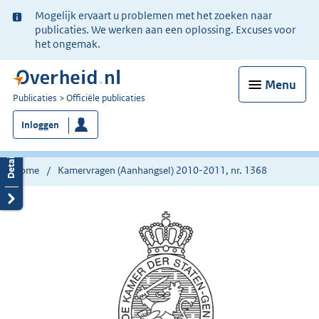
Ter
Mogelijk ervaart u problemen met het zoeken naar
informatie:
publicaties. We werken aan een oplossing. Excuses voor
het ongemak.
Menu
U
Publicaties
Officiële publicaties
bent
Inloggen
nu
hier:
Home
Kamervragen (Aanhangsel) 2010-2011, nr. 1368