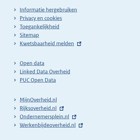
Informatie hergebruiken
Privacy en cookies
Toegankelijkheid
Sitemap
E
Kwetsbaarheid melden
x
t
Open data
e
Linked Data Overheid
r
PUC Open Data
n
e
MijnOverheid.nl
l
E
Rijksoverheid.nl
i
x
E
Ondernemersplein.nl
n
t
x
E
Werkenbijdeoverheid.nl
k
e
t
x
: