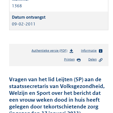
1368
09-02-2011
Authentieke versie (PDF)
b
Informatie
e
Printen
Delen
s
t
a
n
Vragen van het lid Leijten (SP) aan de
d
staatssecretaris van Volksgezondheid,
s
Welzijn en Sport over het bericht dat
g
r
een vrouw weken dood in huis heeft
o
gelegen door tekortschietende zorg
o