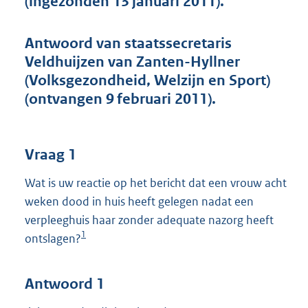
(ingezonden 13 januari 2011).
t
t
e
Antwoord van staatssecretaris
:
Veldhuijzen van Zanten-Hyllner
4
6
(Volksgezondheid, Welzijn en Sport)
K
(ontvangen 9 februari 2011).
b
Vraag 1
Wat is uw reactie op het bericht dat een vrouw acht
weken dood in huis heeft gelegen nadat een
verpleeghuis haar zonder adequate nazorg heeft
1
ontslagen?
Antwoord 1