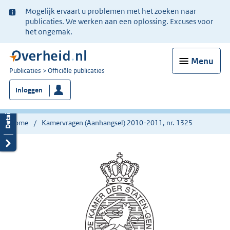
Ter
Mogelijk ervaart u problemen met het zoeken naar
informatie:
publicaties. We werken aan een oplossing. Excuses voor
het ongemak.
Menu
U
Publicaties
Officiële publicaties
bent
Inloggen
nu
hier:
Home
Kamervragen (Aanhangsel) 2010-2011, nr. 1325