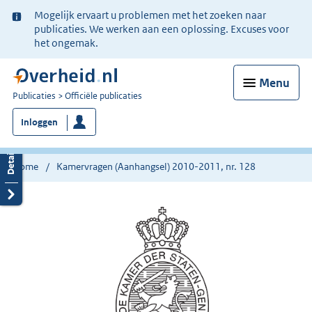
Ter
Mogelijk ervaart u problemen met het zoeken naar
informatie:
publicaties. We werken aan een oplossing. Excuses voor
het ongemak.
Menu
U
Publicaties
Officiële publicaties
bent
Inloggen
nu
hier:
Home
Kamervragen (Aanhangsel) 2010-2011, nr. 128