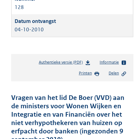
128
04-10-2010
Authentieke versie (PDF)
b
Informatie
e
Printen
Delen
s
t
a
n
Vragen van het lid De Boer (VVD) aan
d
de ministers voor Wonen Wijken en
s
Integratie en van Financiën over het
g
r
niet verhypothekeren van huizen op
o
erfpacht door banken (ingezonden 9
o