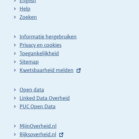
English
Help
Zoeken
Informatie hergebruiken
Privacy en cookies
Toegankelijkheid
Sitemap
E
Kwetsbaarheid melden
x
t
Open data
e
Linked Data Overheid
r
PUC Open Data
n
e
MijnOverheid.nl
l
E
Rijksoverheid.nl
i