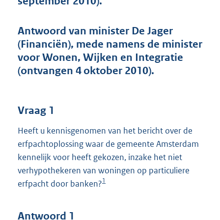
september 2010).
t
t
e
Antwoord van minister De Jager
:
(Financiën), mede namens de minister
4
4
voor Wonen, Wijken en Integratie
K
(ontvangen 4 oktober 2010).
b
Vraag 1
Heeft u kennisgenomen van het bericht over de
erfpachtoplossing waar de gemeente Amsterdam
kennelijk voor heeft gekozen, inzake het niet
verhypothekeren van woningen op particuliere
1
erfpacht door banken?
Antwoord 1