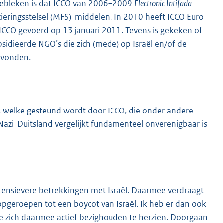
 Gebleken is dat ICCO van 2006–2009
Electronic Intifada
eringsstelsel (MFS)-middelen. In 2010 heeft ICCO Euro
ICCO gevoerd op 13 januari 2011. Tevens is gekeken of
bsidieerde NGO’s die zich (mede) op Israël en/of de
gevonden.
da, welke gesteund wordt door ICCO, die onder andere
 Nazi-Duitsland vergelijkt fundamenteel onverenigbaar is
ntensievere betrekkingen met Israël. Daarmee verdraagt
opgeroepen tot een boycot van Israël. Ik heb er dan ook
e zich daarmee actief bezighouden te herzien. Doorgaan