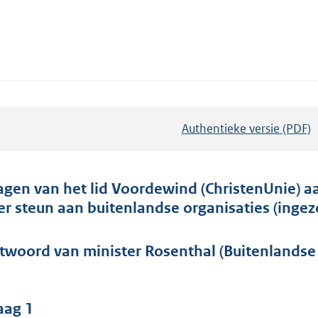
Authentieke versie (PDF)
b
e
s
t
agen van het lid Voordewind (ChristenUnie) a
a
er steun aan buitenlandse organisaties (inge
n
d
twoord van minister Rosenthal (Buitenlandse 
s
g
r
aag 1