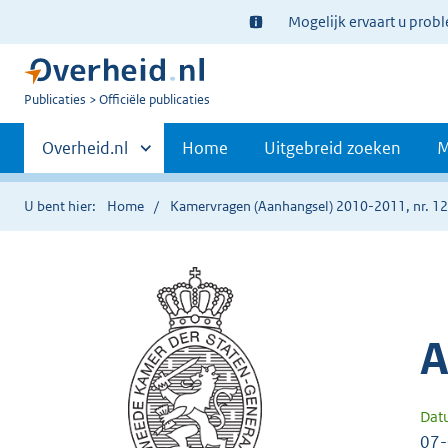
Ter
Mogelijk ervaart u prob
informatie:
U
Publicaties
Officiële publicaties
bent
Primaire
nu
Andere
Overheid.nl
Home
Uitgebreid zoeken
M
hier:
sites
navigatie
binnen
U bent hier:
Home
Kamervragen (Aanhangsel) 2010-2011, nr. 1
A
Dat
07