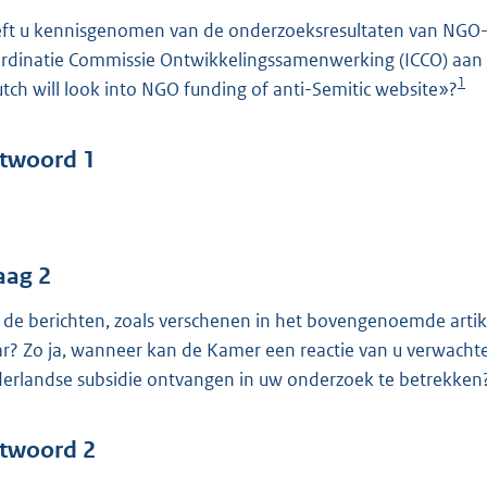
o
ft u kennisgenomen van de onderzoeksresultaten van NGO-M
o
rdinatie Commissie Ontwikkelingssamenwerking (ICCO) aan El
t
1
tch will look into NGO funding of anti-Semitic website»?
t
e
:
twoord 1
4
2
b
aag 2
n de berichten, zoals verschenen in het bovengenoemde artik
r? Zo ja, wanneer kan de Kamer een reactie van u verwachte
erlandse subsidie ontvangen in uw onderzoek te betrekken
twoord 2