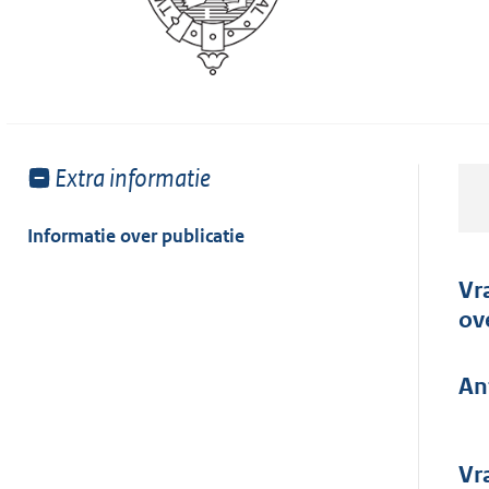
Toon
Extra informatie
meer
van:
Informatie over publicatie
Vr
ov
An
Vr