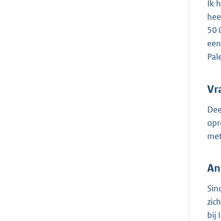
Ik 
hee
50 
een
Pal
Vr
Dee
opr
met
An
Sin
zic
bij