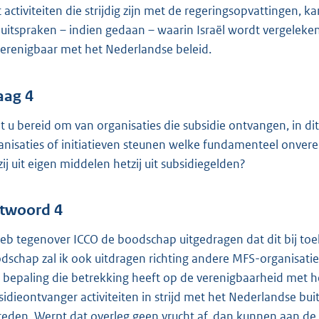
 activiteiten die strijdig zijn met de regeringsopvattingen, 
n uitspraken – indien gedaan – waarin Israël wordt vergele
erenigbaar met het Nederlandse beleid.
aag 4
t u bereid om van organisaties die subsidie ontvangen, in dit 
anisaties of initiatieven steunen welke fundamenteel onvere
zij uit eigen middelen hetzij uit subsidiegelden?
twoord 4
heb tegenover ICCO de boodschap uitgedragen dat dit bij toek
dschap zal ik ook uitdragen richting andere MFS-organisaties
 bepaling die betrekking heeft op de verenigbaarheid met het
sidieontvanger activiteiten in strijd met het Nederlandse bu
reden. Werpt dat overleg geen vrucht af, dan kunnen aan d