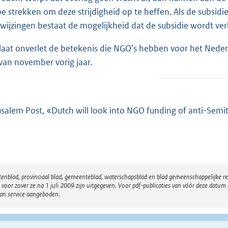
oe strekken om deze strijdigheid op te heffen. Als de subsid
wijzingen bestaat de mogelijkheid dat de subsidie wordt ver
 laat onverlet de betekenis die NGO’s hebben voor het Neder
van november vorig jaar.
usalem Post, «Dutch will look into NGO funding of anti-Sem
atenblad, provinciaal blad, gemeenteblad, waterschapsblad en blad gemeenschappelijke 
 zover ze na 1 juli 2009 zijn uitgegeven. Voor pdf-publicaties van vóór deze datum g
van service aangeboden.