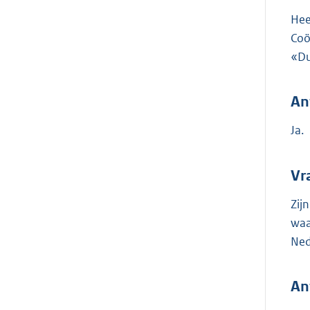
Hee
Coö
«Du
An
Ja.
Vr
Zij
waa
Ned
An