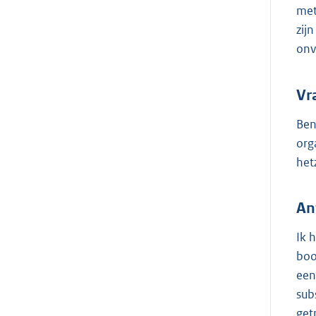
met
zij
onv
Vr
Ben
org
het
An
Ik 
boo
een
sub
get