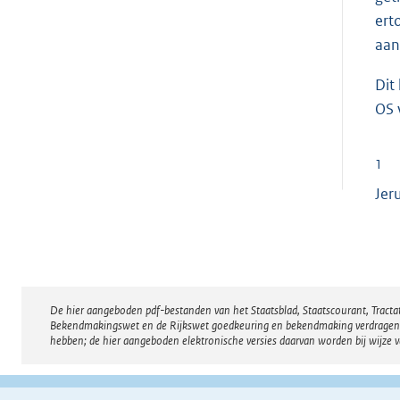
ert
aan
Dit
OS 
1
Jer
De hier aangeboden pdf-bestanden van het Staatsblad, Staatscourant, Tract
Disclaimer
Bekendmakingswet en de Rijkswet goedkeuring en bekendmaking verdragen voor
hebben; de hier aangeboden elektronische versies daarvan worden bij wijze 