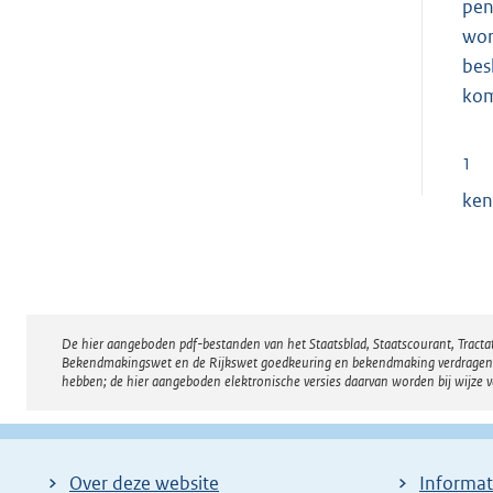
pen
wor
bes
kom
1
ken
De hier aangeboden pdf-bestanden van het Staatsblad, Staatscourant, Tract
Disclaimer
Bekendmakingswet en de Rijkswet goedkeuring en bekendmaking verdragen voor
hebben; de hier aangeboden elektronische versies daarvan worden bij wijze 
Over deze website
Informat