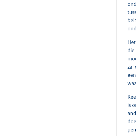
ond
tus
bel
ond
Het
die
moe
zal
een
waa
Ree
is 
and
doe
pen