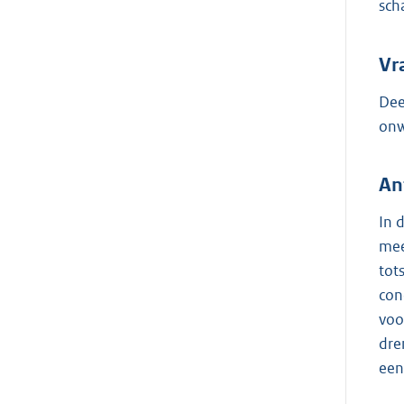
sch
Vr
Dee
onw
An
In 
mee
tot
con
voo
dre
een