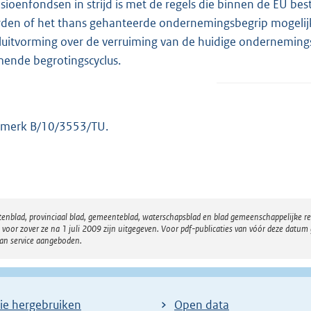
sioenfondsen in strijd is met de regels die binnen de EU best
den of het thans gehanteerde ondernemingsbegrip mogelijk 
luitvorming over de verruiming van de huidige ondernemingsfa
ende begrotingscyclus.
merk B/10/3553/TU.
atenblad, provinciaal blad, gemeenteblad, waterschapsblad en blad gemeenschappelijke 
 zover ze na 1 juli 2009 zijn uitgegeven. Voor pdf-publicaties van vóór deze datum g
van service aangeboden.
ie hergebruiken
Open data