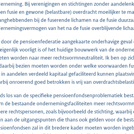
erneming. Bij verenigingen en stichtingen zonder aandelenka
sen fusie en gewone (belastbare) overdracht moeilijker te ma
anghebbenden bij de fuserende lichamen na de fusie duurzaam
ernemingsvermogen van het na de fusie overblijvende lich
 door de pensioenfederatie aangekaarte onderhavige geval d
 eigenlijk voorligt is of het huidige bouwwerk van de onderne
ten worden naar meer rechtsvormneutraliteit. Ik ben op zic
 daarbij bezien moeten worden onder welke voorwaarden fu
 in aandelen verdeeld kapitaal gefaciliteerd kunnen plaatsvin
rbij onroerend goed betrokken is vrij van overdrachtsbelas
ds los van de specifieke pensioenfondsenproblematiek bes
om de bestaande ondernemingsfaciliteiten meer rechtsvormne
ere rechtspersonen, zoals bijvoorbeeld de stichting, waarb
n aan de uitgangspunten die thans ook gelden voor de bestaa
sioenfondsen zal in dit bredere kader moeten worden ingebe