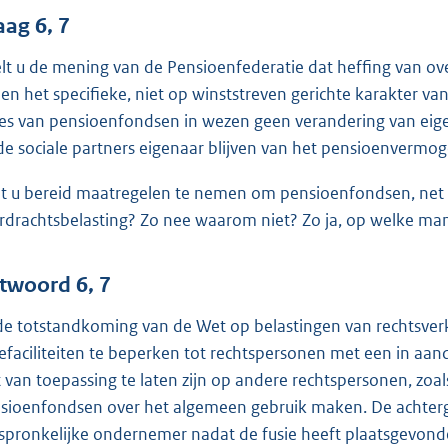
aag 6, 7
lt u de mening van de Pensioenfederatie dat heffing van ov
ien het specifieke, niet op winststreven gerichte karakter 
ies van pensioenfondsen in wezen geen verandering van eige
de sociale partners eigenaar blijven van het pensioenvermo
t u bereid maatregelen te nemen om pensioenfondsen, net als
rdrachtsbelasting? Zo nee waarom niet? Zo ja, op welke man
twoord 6, 7
 de totstandkoming van de Wet op belastingen van rechtsve
iefaciliteiten te beperken tot rechtspersonen met een in aa
t van toepassing te laten zijn op andere rechtspersonen, zoa
sioenfondsen over het algemeen gebruik maken. De achtergro
spronkelijke ondernemer nadat de fusie heeft plaatsgevonden