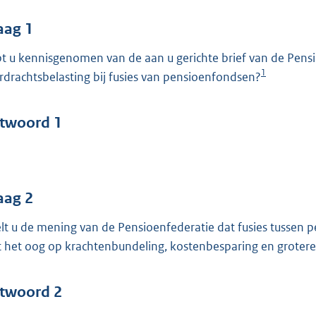
o
o
aag 1
t
t u kennisgenomen van de aan u gerichte brief van de Pens
t
1
rdrachtsbelasting bij fusies van pensioenfondsen?
e
:
4
twoord 1
6
b
aag 2
lt u de mening van de Pensioenfederatie dat fusies tussen
 het oog op krachtenbundeling, kostenbesparing en grotere 
twoord 2