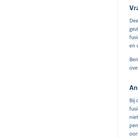
Vr
Dee
gez
fus
en 
Ben
ove
An
Bij
fus
nie
pen
oor