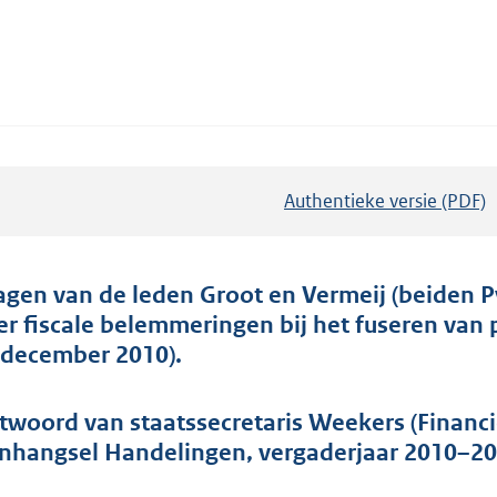
Authentieke versie (PDF)
b
e
s
t
agen van de leden Groot en Vermeij (beiden P
a
er fiscale belemmeringen bij het fuseren va
n
 december 2010).
d
s
twoord van staatssecretaris Weekers (Financi
g
nhangsel Handelingen, vergaderjaar 2010–201
r