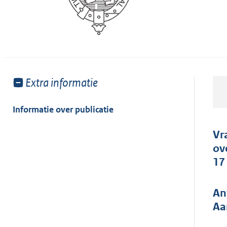
Toon
Extra informatie
meer
van:
Informatie over publicatie
Vr
ov
17
An
Aa