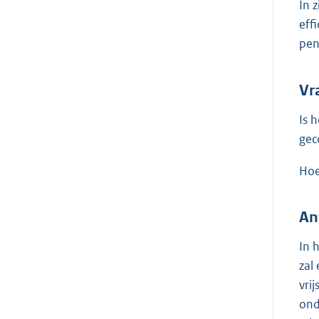
In 
eff
pen
Vr
Is 
gec
Hoe
An
In 
zal
vri
ond