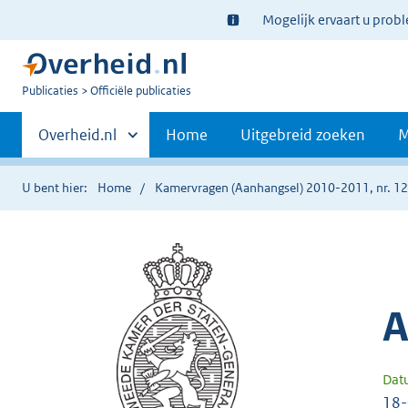
Ter
Mogelijk ervaart u prob
informatie:
U
Publicaties
Officiële publicaties
bent
Primaire
nu
Andere
Overheid.nl
Home
Uitgebreid zoeken
M
hier:
sites
navigatie
binnen
U bent hier:
Home
Kamervragen (Aanhangsel) 2010-2011, nr. 1
A
Dat
18