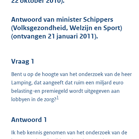
22 oktober 2010).
t
t
e
Antwoord van minister Schippers
:
(Volksgezondheid, Welzijn en Sport)
5
1
(ontvangen 21 januari 2011).
K
b
Vraag 1
Bent u op de hoogte van het onderzoek van de heer
Lamping, dat aangeeft dat ruim een miljard euro
belasting-en premiegeld wordt uitgegeven aan
1
lobbyen in de zorg?
Antwoord 1
Ik heb kennis genomen van het onderzoek van de