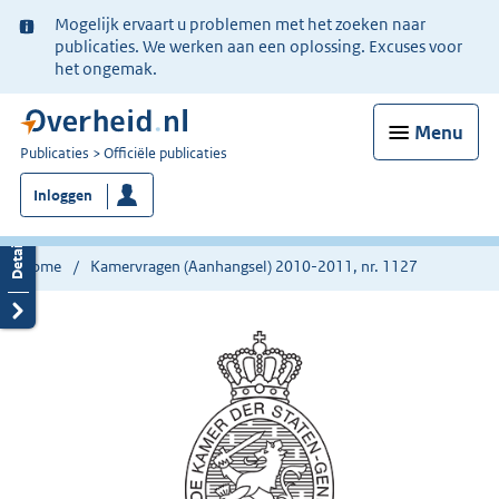
Ter
Mogelijk ervaart u problemen met het zoeken naar
informatie:
publicaties. We werken aan een oplossing. Excuses voor
het ongemak.
Menu
U
Publicaties
Officiële publicaties
bent
Inloggen
nu
hier:
Home
Kamervragen (Aanhangsel) 2010-2011, nr. 1127