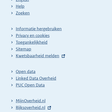
Help
Zoeken
Informatie hergebruiken
Privacy en cookies
Toegankelijkheid
Sitemap
E
Kwetsbaarheid melden
x
t
Open data
e
Linked Data Overheid
r
PUC Open Data
n
e
MijnOverheid.nl
l
E
Rijksoverheid.nl
i