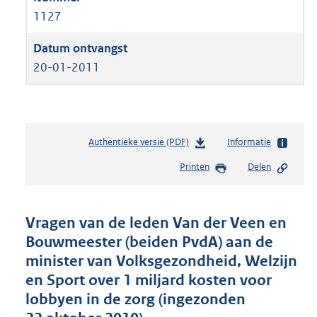
1127
20-01-2011
Authentieke versie (PDF)
b
Informatie
e
Printen
Delen
s
t
a
n
Vragen van de leden Van der Veen en
d
Bouwmeester (beiden PvdA) aan de
s
minister van Volksgezondheid, Welzijn
g
r
en Sport over 1 miljard kosten voor
o
lobbyen in de zorg (ingezonden
o