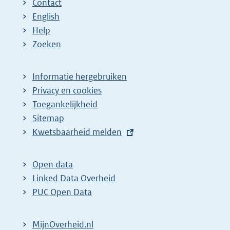
Contact
English
Help
Zoeken
Informatie hergebruiken
Privacy en cookies
Toegankelijkheid
Sitemap
E
Kwetsbaarheid melden
x
t
Open data
e
Linked Data Overheid
r
PUC Open Data
n
e
MijnOverheid.nl
l