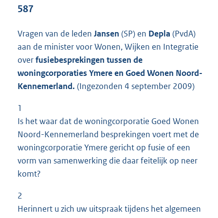
t
587
t
e
Vragen van de leden
Jansen
(SP) en
Depla
(PvdA)
:
2
aan de minister voor Wonen, Wijken en Integratie
8
over
fusiebesprekingen tussen de
K
woningcorporaties Ymere en Goed Wonen Noord-
b
Kennemerland.
(Ingezonden 4 september 2009)
1
Is het waar dat de woningcorporatie Goed Wonen
Noord-Kennemerland besprekingen voert met de
woningcorporatie Ymere gericht op fusie of een
vorm van samenwerking die daar feitelijk op neer
komt?
2
Herinnert u zich uw uitspraak tijdens het algemeen