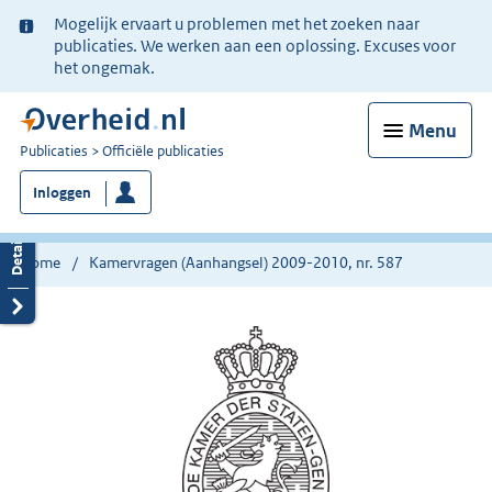
Ter
Mogelijk ervaart u problemen met het zoeken naar
informatie:
publicaties. We werken aan een oplossing. Excuses voor
het ongemak.
Menu
U
Publicaties
Officiële publicaties
bent
Inloggen
nu
hier:
Home
Kamervragen (Aanhangsel) 2009-2010, nr. 587