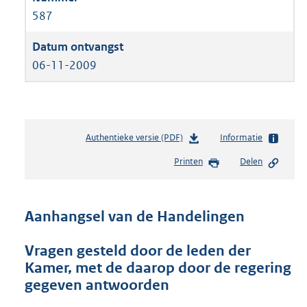
587
06-11-2009
Authentieke versie (PDF)
b
Informatie
e
Printen
Delen
s
t
a
n
Aanhangsel van de Handelingen
d
s
Vragen gesteld door de leden der
g
Kamer, met de daarop door de regering
r
o
gegeven antwoorden
o