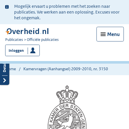
Ter
Mogelijk ervaart u problemen met het zoeken naar
informatie:
publicaties. We werken aan een oplossing. Excuses voor
het ongemak.
Menu
U
Publicaties
Officiële publicaties
bent
Inloggen
nu
hier:
Home
Kamervragen (Aanhangsel) 2009-2010, nr. 3150