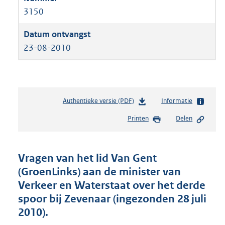
3150
23-08-2010
Authentieke versie (PDF)
b
Informatie
e
Printen
Delen
s
t
a
n
Vragen van het lid Van Gent
d
(GroenLinks) aan de minister van
s
Verkeer en Waterstaat over het derde
g
r
spoor bij Zevenaar (ingezonden 28 juli
o
2010).
o