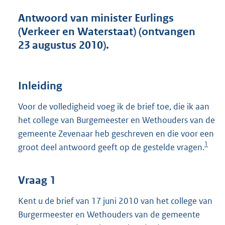
t
t
Antwoord van minister Eurlings
e
(Verkeer en Waterstaat) (ontvangen
:
23 augustus 2010).
4
5
K
b
Inleiding
Voor de volledigheid voeg ik de brief toe, die ik aan
het college van Burgemeester en Wethouders van de
gemeente Zevenaar heb geschreven en die voor een
1
groot deel antwoord geeft op de gestelde vragen.
Vraag 1
Kent u de brief van 17 juni 2010 van het college van
Burgermeester en Wethouders van de gemeente