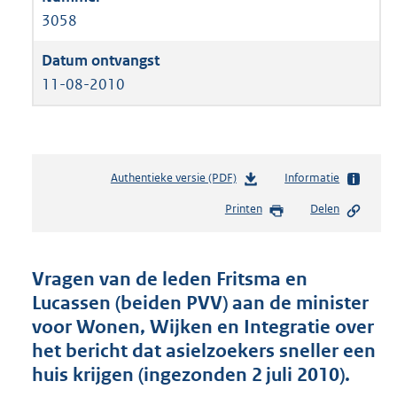
3058
11-08-2010
Authentieke versie (PDF)
b
Informatie
e
Printen
Delen
s
t
a
n
Vragen van de leden Fritsma en
d
Lucassen (beiden PVV) aan de minister
s
voor Wonen, Wijken en Integratie over
g
r
het bericht dat asielzoekers sneller een
o
huis krijgen (ingezonden 2 juli 2010).
o