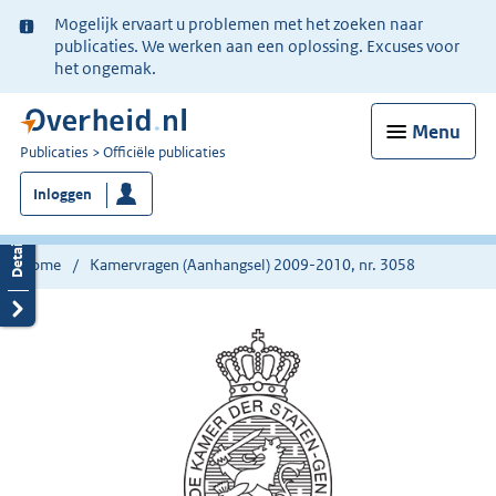
Ter
Mogelijk ervaart u problemen met het zoeken naar
informatie:
publicaties. We werken aan een oplossing. Excuses voor
het ongemak.
Menu
U
Publicaties
Officiële publicaties
bent
Inloggen
nu
hier:
Home
Kamervragen (Aanhangsel) 2009-2010, nr. 3058