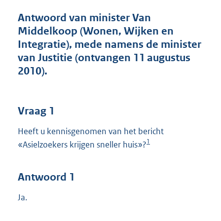
t
t
Antwoord van minister Van
e
Middelkoop (Wonen, Wijken en
:
Integratie), mede namens de minister
4
3
van Justitie (ontvangen 11 augustus
K
2010).
b
Vraag 1
Heeft u kennisgenomen van het bericht
1
«Asielzoekers krijgen sneller huis»?
Antwoord 1
Ja.