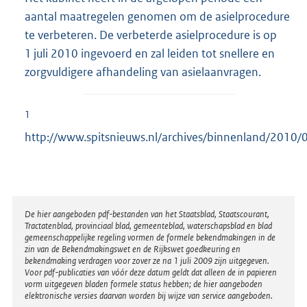
aantal maatregelen genomen om de asielprocedure
te verbeteren. De verbeterde asielprocedure is op
1 juli 2010 ingevoerd en zal leiden tot snellere en
zorgvuldigere afhandeling van asielaanvragen.
1
http://www.spitsnieuws.nl/archives/binnenland/2010/0
Disclaimer
De hier aangeboden pdf-bestanden van het Staatsblad, Staatscourant,
Tractatenblad, provinciaal blad, gemeenteblad, waterschapsblad en blad
gemeenschappelijke regeling vormen de formele bekendmakingen in de
zin van de Bekendmakingswet en de Rijkswet goedkeuring en
bekendmaking verdragen voor zover ze na 1 juli 2009 zijn uitgegeven.
Voor pdf-publicaties van vóór deze datum geldt dat alleen de in papieren
vorm uitgegeven bladen formele status hebben; de hier aangeboden
elektronische versies daarvan worden bij wijze van service aangeboden.