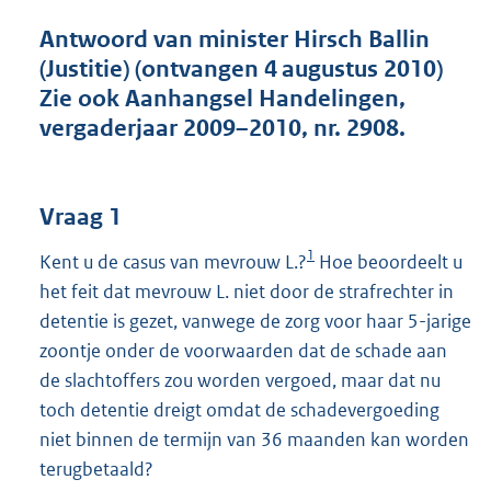
t
t
Antwoord van minister Hirsch Ballin
e
(Justitie) (ontvangen 4 augustus 2010)
:
Zie ook Aanhangsel Handelingen,
4
9
vergaderjaar 2009–2010, nr. 2908.
K
b
Vraag 1
1
Kent u de casus van mevrouw L.?
Hoe beoordeelt u
het feit dat mevrouw L. niet door de strafrechter in
detentie is gezet, vanwege de zorg voor haar 5-jarige
zoontje onder de voorwaarden dat de schade aan
de slachtoffers zou worden vergoed, maar dat nu
toch detentie dreigt omdat de schadevergoeding
niet binnen de termijn van 36 maanden kan worden
terugbetaald?