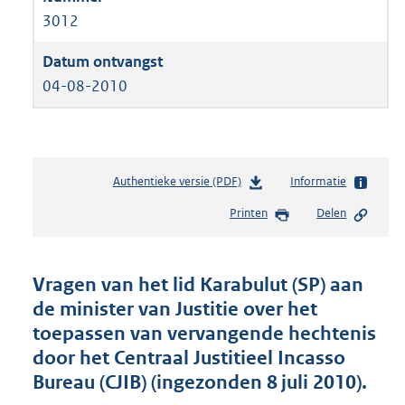
3012
04-08-2010
Authentieke versie (PDF)
b
Informatie
e
Printen
Delen
s
t
a
n
Vragen van het lid Karabulut (SP) aan
d
de minister van Justitie over het
s
toepassen van vervangende hechtenis
g
r
door het Centraal Justitieel Incasso
o
Bureau (CJIB) (ingezonden 8 juli 2010).
o