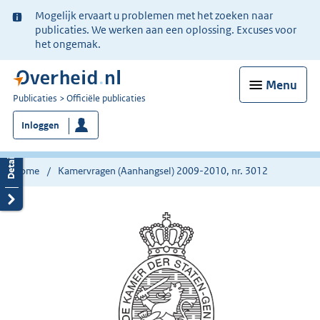
Ter
Mogelijk ervaart u problemen met het zoeken naar
informatie:
publicaties. We werken aan een oplossing. Excuses voor
het ongemak.
Menu
U
Publicaties
Officiële publicaties
bent
Inloggen
nu
hier:
Home
Kamervragen (Aanhangsel) 2009-2010, nr. 3012