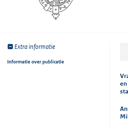
Toon
Extra informatie
meer
van:
Informatie over publicatie
Vr
en
st
An
Mi