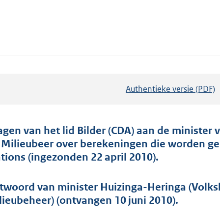
Authentieke versie (PDF)
b
e
s
t
agen van het lid Bilder (CDA) aan de minister
a
 Milieubeer over berekeningen die worden geb
n
ations (ingezonden 22 april 2010).
d
s
twoord van minister Huizinga-Heringa (Volksh
g
lieubeheer) (ontvangen 10 juni 2010).
r