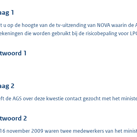
o
o
aag 1
t
t u op de hoogte van de tv-uitzending van NOVA waarin de A
t
ekeningen die worden gebruikt bij de risicobepaling voor LP
e
:
4
twoord 1
2
b
aag 2
ft de AGS over deze kwestie contact gezocht met het ministe
twoord 2
16 november 2009 waren twee medewerkers van het ministe