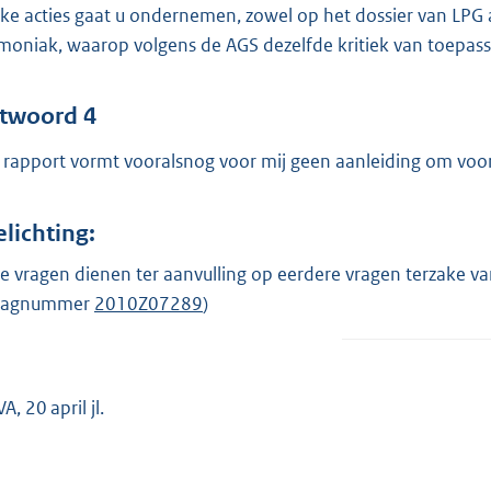
ke acties gaat u ondernemen, zowel op het dossier van LPG a
oniak, waarop volgens de AGS dezelfde kritiek van toepassi
twoord 4
 rapport vormt vooralsnog voor mij geen aanleiding om voo
elichting:
e vragen dienen ter aanvulling op eerdere vragen terzake va
raagnummer
2010Z07289
)
, 20 april jl.