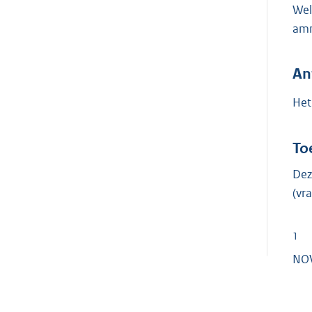
Wel
amm
An
Het
To
Dez
(v
1
NOVA