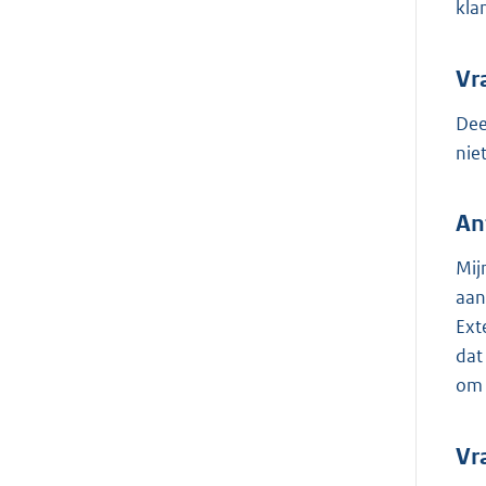
kla
Vr
Dee
nie
An
Mij
aan
Ext
dat
om 
Vr