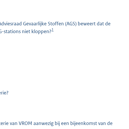
dviesraad Gevaarlijke Stoffen (AGS) beweert dat de
1
G-stations niet kloppen?
K
rie?
rie van VROM aanwezig bij een bijeenkomst van de