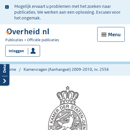
Ter
Mogelijk ervaart u problemen met het zoeken naar
informatie:
publicaties. We werken aan een oplossing. Excuses voor
het ongemak.
Menu
U
Publicaties
Officiële publicaties
bent
Inloggen
nu
hier:
Home
Kamervragen (Aanhangsel) 2009-2010, nr. 2556