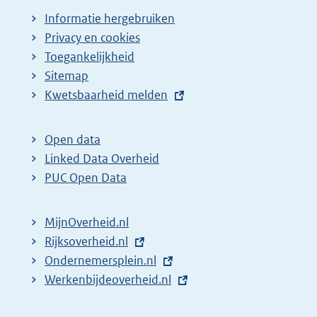
Informatie hergebruiken
Privacy en cookies
Toegankelijkheid
Sitemap
E
Kwetsbaarheid melden
x
t
Open data
e
Linked Data Overheid
r
PUC Open Data
n
e
MijnOverheid.nl
l
E
Rijksoverheid.nl
i
x
E
Ondernemersplein.nl
n
t
x
E
Werkenbijdeoverheid.nl
k
e
t
x
: