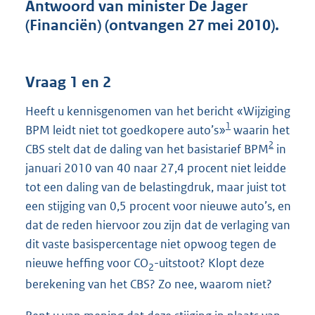
t
Antwoord van minister De Jager
t
(Financiën) (ontvangen 27 mei 2010).
e
:
4
5
Vraag 1 en 2
K
b
Heeft u kennisgenomen van het bericht «Wijziging
1
BPM leidt niet tot goedkopere auto’s»
waarin het
2
CBS stelt dat de daling van het basistarief BPM
in
januari 2010 van 40 naar 27,4 procent niet leidde
tot een daling van de belastingdruk, maar juist tot
een stijging van 0,5 procent voor nieuwe auto’s, en
dat de reden hiervoor zou zijn dat de verlaging van
dit vaste basispercentage niet opwoog tegen de
nieuwe heffing voor CO
-uitstoot? Klopt deze
2
berekening van het CBS? Zo nee, waarom niet?