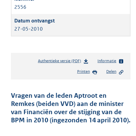
2556
27-05-2010
Authentieke versie (PDF)
b
Informatie
e
Printen
Delen
s
t
a
n
Vragen van de leden Aptroot en
d
Remkes (beiden VVD) aan de minister
s
van Financiën over de stijging van de
g
r
BPM in 2010 (ingezonden 14 april 2010).
o
o