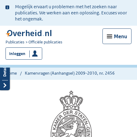
Ter
Mogelijk ervaart u problemen met het zoeken naar
informatie:
publicaties. We werken aan een oplossing. Excuses voor
het ongemak.
Menu
U
Publicaties
Officiële publicaties
bent
Inloggen
nu
hier:
Home
Kamervragen (Aanhangsel) 2009-2010, nr. 2456