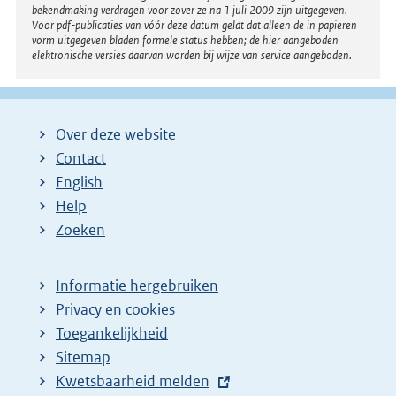
bekendmaking verdragen voor zover ze na 1 juli 2009 zijn uitgegeven.
Voor pdf-publicaties van vóór deze datum geldt dat alleen de in papieren
vorm uitgegeven bladen formele status hebben; de hier aangeboden
elektronische versies daarvan worden bij wijze van service aangeboden.
Over deze website
Contact
English
Help
Zoeken
Informatie hergebruiken
Privacy en cookies
Toegankelijkheid
Sitemap
E
Kwetsbaarheid melden