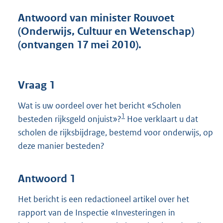
t
t
Antwoord van minister Rouvoet
e
(Onderwijs, Cultuur en Wetenschap)
:
(ontvangen 17 mei 2010).
4
6
K
b
Vraag 1
Wat is uw oordeel over het bericht «Scholen
1
besteden rijksgeld onjuist»?
Hoe verklaart u dat
scholen de rijksbijdrage, bestemd voor onderwijs, op
deze manier besteden?
Antwoord 1
Het bericht is een redactioneel artikel over het
rapport van de Inspectie «Investeringen in