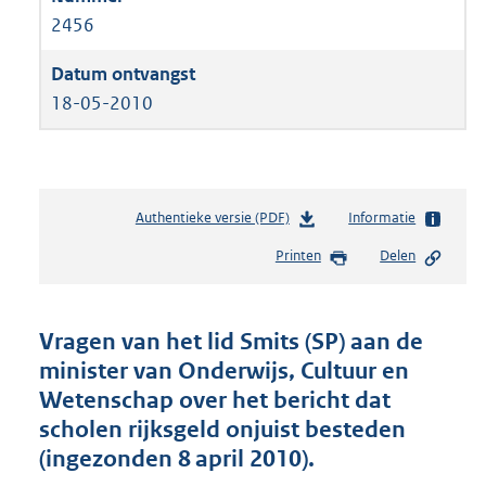
2456
18-05-2010
Authentieke versie (PDF)
b
Informatie
e
Printen
Delen
s
t
a
n
Vragen van het lid Smits (SP) aan de
d
minister van Onderwijs, Cultuur en
s
Wetenschap over het bericht dat
g
r
scholen rijksgeld onjuist besteden
o
(ingezonden 8 april 2010).
o