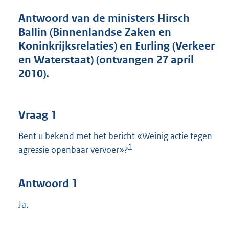
t
t
Antwoord van de ministers Hirsch
e
Ballin (Binnenlandse Zaken en
:
Koninkrijksrelaties) en Eurling (Verkeer
4
5
en Waterstaat) (ontvangen 27 april
K
2010).
b
Vraag 1
Bent u bekend met het bericht «Weinig actie tegen
1
agressie openbaar vervoer»?
Antwoord 1
Ja.