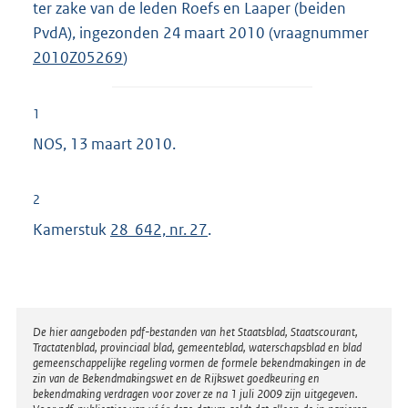
ter zake van de leden Roefs en Laaper (beiden
PvdA), ingezonden 24 maart 2010 (vraagnummer
2010Z05269
)
1
NOS, 13 maart 2010.
2
Kamerstuk
28 642, nr. 27
.
Disclaimer
De hier aangeboden pdf-bestanden van het Staatsblad, Staatscourant,
Tractatenblad, provinciaal blad, gemeenteblad, waterschapsblad en blad
gemeenschappelijke regeling vormen de formele bekendmakingen in de
zin van de Bekendmakingswet en de Rijkswet goedkeuring en
bekendmaking verdragen voor zover ze na 1 juli 2009 zijn uitgegeven.