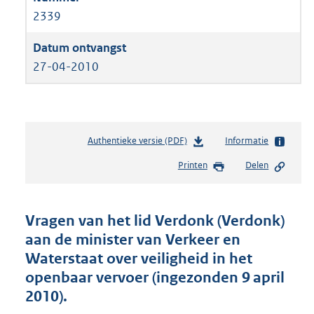
2339
27-04-2010
Authentieke versie (PDF)
b
Informatie
e
Printen
Delen
s
t
a
n
Vragen van het lid Verdonk (Verdonk)
d
aan de minister van Verkeer en
s
Waterstaat over veiligheid in het
g
r
openbaar vervoer (ingezonden 9 april
o
2010).
o