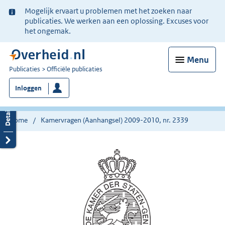
Ter
Mogelijk ervaart u problemen met het zoeken naar
informatie:
publicaties. We werken aan een oplossing. Excuses voor
het ongemak.
Menu
U
Publicaties
Officiële publicaties
bent
Inloggen
nu
hier:
Home
Kamervragen (Aanhangsel) 2009-2010, nr. 2339