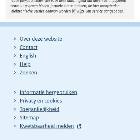
Voor pdf-publicaties van vóór deze datum geldt dat alleen de in papieren
vorm uitgegeven bladen formele status hebben; de hier aangeboden
elektronische versies daarvan worden bij wijze van service aangeboden.
Over deze website
Contact
English
Help
Zoeken
Informatie hergebruiken
Privacy en cookies
Toegankelijkheid
Sitemap
E
Kwetsbaarheid melden
x