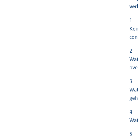
ver
1
Ken
con
2
Wat
ove
3
Wat
geh
4
Wat
5