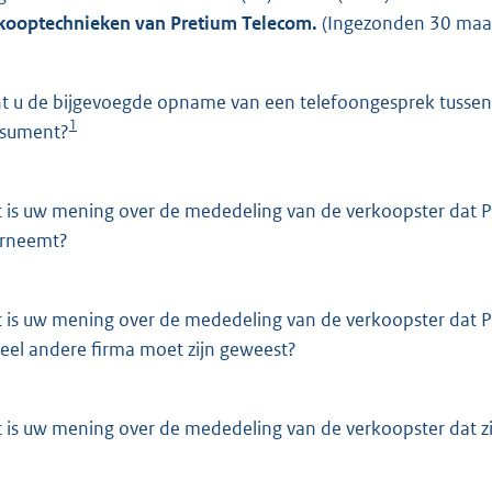
o
kooptechnieken van Pretium Telecom.
(Ingezonden 30 maa
o
t
t
t u de bijgevoegde opname van een telefoongesprek tussen
e
1
sument?
:
1
5
 is uw mening over de mededeling van de verkoopster dat P
rneemt?
b
 is uw mening over de mededeling van de verkoopster dat Pr
eel andere firma moet zijn geweest?
 is uw mening over de mededeling van de verkoopster dat 