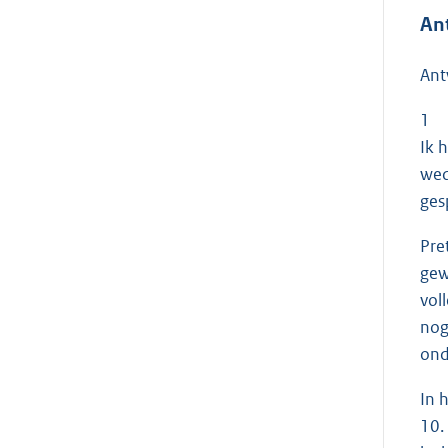
An
Ant
1
Ik 
wed
ges
Pre
gew
vol
nog
ond
In 
10.