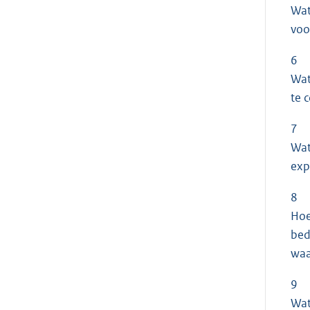
Wat
voo
6
Wat
te 
7
Wat
exp
8
Hoe
bed
waa
9
Wat