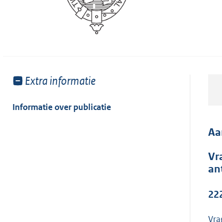
Toon
Extra informatie
meer
van:
Informatie over publicatie
Aa
Vr
an
22
Vra