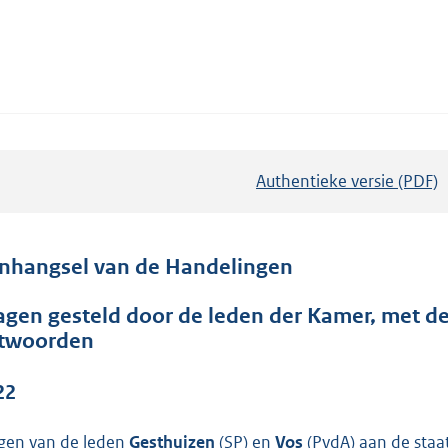
Authentieke versie (PDF)
b
e
s
t
nhangsel van de Handelingen
a
agen gesteld door de leden der Kamer, met d
n
twoorden
d
s
22
g
r
gen van de leden
Gesthuizen
(SP) en
Vos
(PvdA) aan de staa