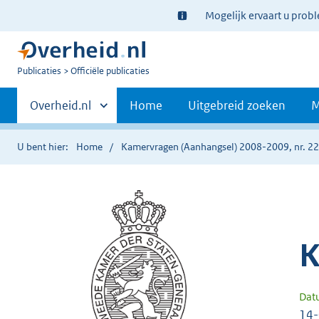
Ter
Mogelijk ervaart u prob
informatie:
U
Publicaties
Officiële publicaties
bent
Primaire
nu
Andere
Overheid.nl
Home
Uitgebreid zoeken
M
hier:
sites
navigatie
binnen
U bent hier:
Home
Kamervragen (Aanhangsel) 2008-2009, nr. 2
K
Dat
14