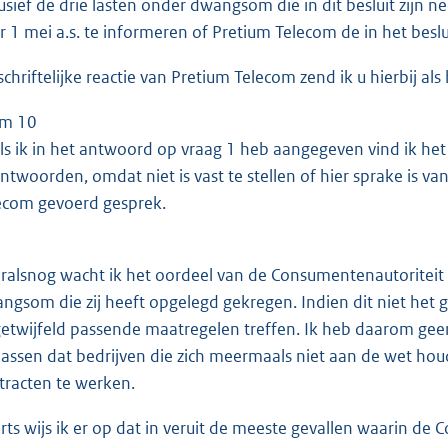
lusief de drie lasten onder dwangsom die in dit besluit zijn
r 1 mei a.s. te informeren of Pretium Telecom de in het bes
chriftelijke reactie van Pretium Telecom zend ik u hierbij als b
/m 10
ls ik in het antwoord op vraag 1 heb aangegeven vind ik het 
ntwoorden, omdat niet is vast te stellen of hier sprake is v
ecom gevoerd gesprek.
ralsnog wacht ik het oordeel van de Consumentenautoriteit 
ngsom die zij heeft opgelegd gekregen. Indien dit niet het ge
etwijfeld passende maatregelen treffen. Ik heb daarom ge
passen dat bedrijven die zich meermaals niet aan de wet hou
tracten te werken.
rts wijs ik er op dat in veruit de meeste gevallen waarin de