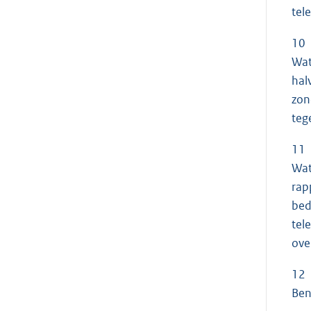
tel
10
Wat
hal
zon
teg
11
Wat
rap
bed
tel
ove
12
Ben