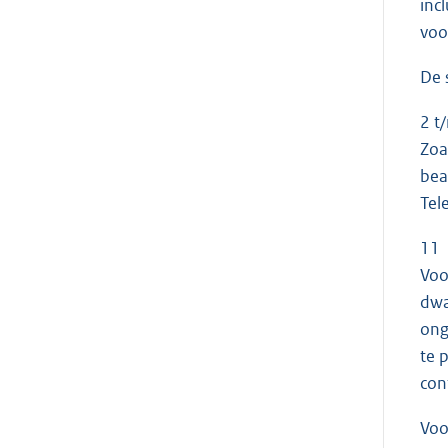
inc
voo
De s
2 t
Zoa
bea
Tel
11
Voo
dwa
ong
te 
con
Voo