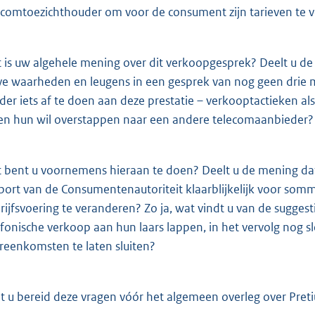
ecomtoezichthouder om voor de consument zijn tarieven te 
 is uw algehele mening over dit verkoopgesprek? Deelt u de
ve waarheden en leugens in een gesprek van nog geen drie m
der iets af te doen aan deze prestatie – verkooptactieken a
en hun wil overstappen naar een andere telecomaanbieder?
 bent u voornemens hieraan te doen? Deelt u de mening dat
port van de Consumentenautoriteit klaarblijkelijk voor som
rijfsvoering te veranderen? Zo ja, wat vindt u van de sugge
efonische verkoop aan hun laars lappen, in het vervolg nog sl
reenkomsten te laten sluiten?
t u bereid deze vragen vóór het algemeen overleg over Pre