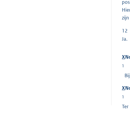
pos
Hie
zijn
12
Ja.
X
N
1
Bij
X
N
1
Ter