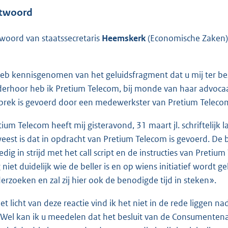
twoord
woord van staatssecretaris
Heemskerk
(Economische Zaken) 
heb kennisgenomen van het geluidsfragment dat u mij ter bes
erhoor heb ik Pretium Telecom, bij monde van haar advocaat,
prek is gevoerd door een medewerkster van Pretium Teleco
tium Telecom heeft mij gisteravond, 31 maart jl. schriftelijk l
eest is dat in opdracht van Pretium Telecom is gevoerd. De b
ledig in strijd met het call script en de instructies van Pret
 niet duidelijk wie de beller is en op wiens initiatief wordt 
erzoeken en zal zij hier ook de benodigde tijd in steken».
het licht van deze reactie vind ik het niet in de rede liggen 
 Wel kan ik u meedelen dat het besluit van de Consumentena