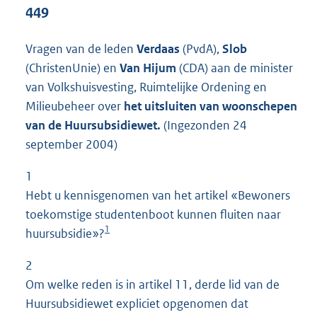
t
449
t
e
Vragen van de leden
Verdaas
(PvdA),
Slob
:
1
(ChristenUnie) en
Van Hijum
(CDA) aan de minister
8
van Volkshuisvesting, Ruimtelijke Ordening en
K
Milieubeheer over
het uitsluiten van woonschepen
b
van de Huursubsidiewet.
(Ingezonden 24
september 2004)
1
Hebt u kennisgenomen van het artikel «Bewoners
toekomstige studentenboot kunnen fluiten naar
1
huursubsidie»?
2
Om welke reden is in artikel 11, derde lid van de
Huursubsidiewet expliciet opgenomen dat