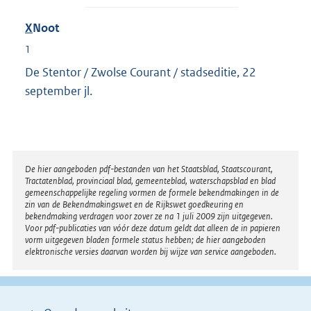
X
Noot
1
De Stentor / Zwolse Courant / stadseditie, 22
september jl.
Disclaimer
De hier aangeboden pdf-bestanden van het Staatsblad, Staatscourant,
Tractatenblad, provinciaal blad, gemeenteblad, waterschapsblad en blad
gemeenschappelijke regeling vormen de formele bekendmakingen in de
zin van de Bekendmakingswet en de Rijkswet goedkeuring en
bekendmaking verdragen voor zover ze na 1 juli 2009 zijn uitgegeven.
Voor pdf-publicaties van vóór deze datum geldt dat alleen de in papieren
vorm uitgegeven bladen formele status hebben; de hier aangeboden
elektronische versies daarvan worden bij wijze van service aangeboden.