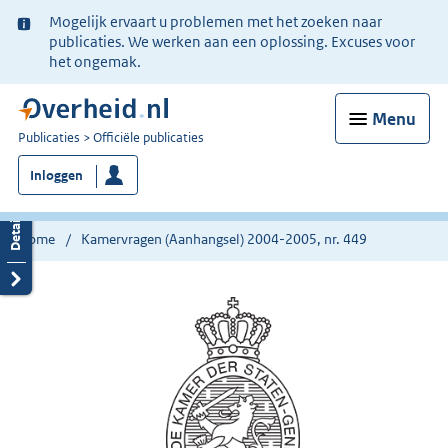
Ter
Mogelijk ervaart u problemen met het zoeken naar
informatie:
publicaties. We werken aan een oplossing. Excuses voor
het ongemak.
Menu
U
Publicaties
Officiële publicaties
bent
Inloggen
nu
hier:
Home
Kamervragen (Aanhangsel) 2004-2005, nr. 449