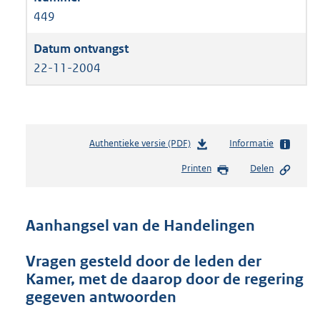
449
22-11-2004
Authentieke versie (PDF)
b
Informatie
e
Printen
Delen
s
t
a
n
Aanhangsel van de Handelingen
d
s
Vragen gesteld door de leden der
g
Kamer, met de daarop door de regering
r
o
gegeven antwoorden
o