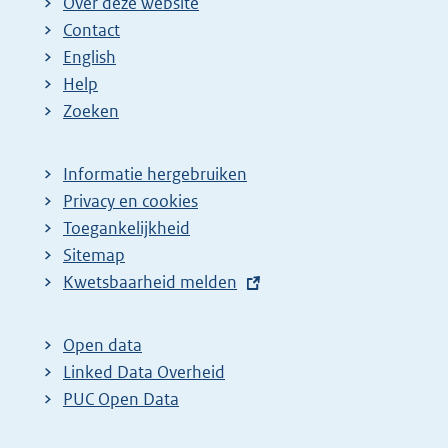
Over deze website
Contact
English
Help
Zoeken
Informatie hergebruiken
Privacy en cookies
Toegankelijkheid
Sitemap
E
Kwetsbaarheid melden
x
t
Open data
e
Linked Data Overheid
r
PUC Open Data
n
e