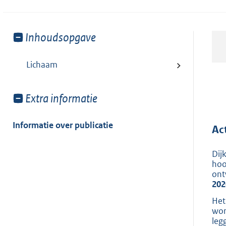
Toon
Inhoudsopgave
meer
van:
Lichaam
Toon
Extra informatie
meer
van:
Informatie over publicatie
Ac
Dij
hoo
ont
202
Het
wor
leg