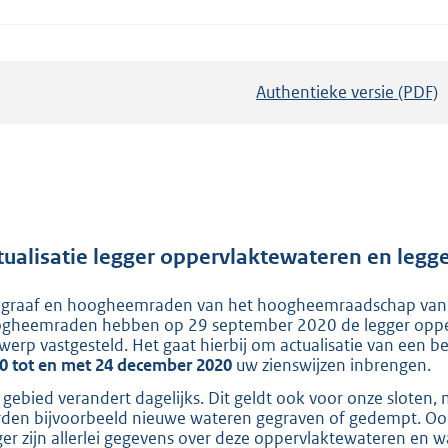
Authentieke versie (PDF)
b
e
s
t
a
n
d
tualisatie legger oppervlaktewateren en legg
s
kgraaf en hoogheemraden van het hoogheemraadschap van R
g
gheemraden hebben op 29 september 2020 de legger opperv
r
werp vastgesteld. Het gaat hierbij om actualisatie van een b
o
0 tot en met 24 december 2020
uw zienswijzen inbrengen.
o
 gebied verandert dagelijks. Dit geldt ook voor onze sloten
t
den bijvoorbeeld nieuwe wateren gegraven of gedempt. Ook 
ger zijn allerlei gegevens over deze oppervlaktewateren en 
t