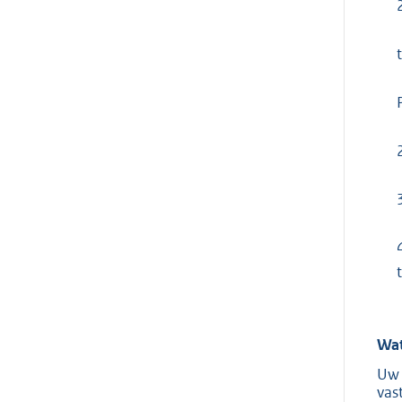
t
Wat
Uw 
vas