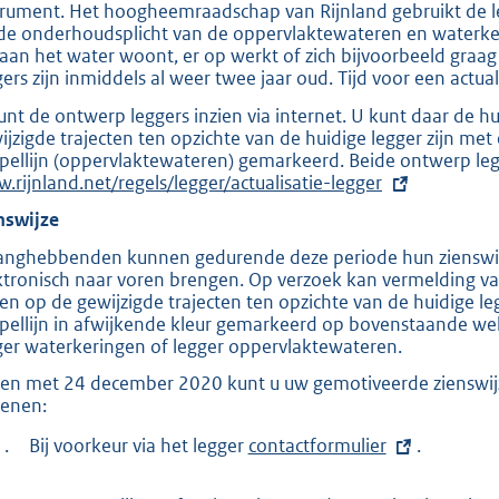
trument. Het hoogheemraadschap van Rijnland gebruikt de le
e
de onderhoudsplicht van de oppervlaktewateren en waterker
:
 aan het water woont, er op werkt of zich bijvoorbeeld graag
gers zijn inmiddels al weer twee jaar oud. Tijd voor een actual
2
8
unt de ontwerp leggers inzien via internet. U kunt daar de hu
ijzigde trajecten ten opzichte van de huidige legger zijn met
6
ppellijn (oppervlaktewateren) gemarkeerd. Beide ontwerp legg
.rijnland.net/regels/legger/actualisatie-legger
b
nswijze
anghebbenden kunnen gedurende deze periode hun zienswijze
ktronisch naar voren brengen. Op verzoek kan vermelding v
een op de gewijzigde trajecten ten opzichte van de huidige le
ppellijn in afwijkende kleur gemarkeerd op bovenstaande webs
ger waterkeringen of legger oppervlaktewateren.
 en met 24 december 2020 kunt u uw gemotiveerde zienswijz
ienen:
1.
Bij voorkeur via het legger
E
contactformulier
.
x