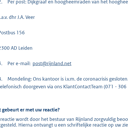
2.
Per post: Dijkgraaf en hoogheemraden van het hooghe
t
e
.a.v. dhr J.A. Veer
r
n
Postbus 156
e
l
2300 AD Leiden
i
n
3.
Per e-mail:
post@rijnland.net
k
:
4.
Mondeling: Ons kantoor is i.v.m. de coronacrisis geslote
telefonisch doorgeven via ons KlantContactTeam (071 - 306
 gebeurt er met uw reactie?
reactie wordt door het bestuur van Rijnland zorgvuldig beoo
tgesteld. Hierna ontvangt u een schriftelijke reactie op uw zi