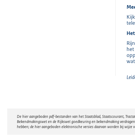
Mee
Kij
tel
Het
Rij
het
opp
wat
Lei
De hier aangeboden pdf-bestanden van het Staatsblad, Staatscourant, Tract
Disclaimer
Bekendmakingswet en de Rijkswet goedkeuring en bekendmaking verdragen voor
hebben; de hier aangeboden elektronische versies daarvan worden bij wijze 