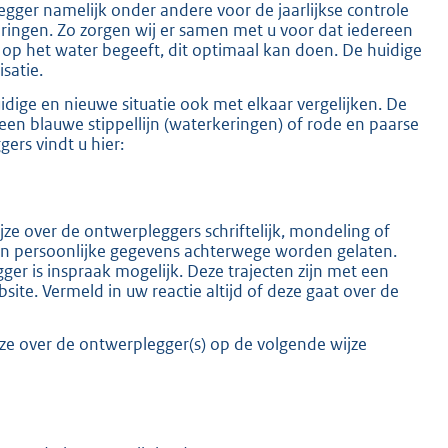
gger namelijk onder andere voor de jaarlijkse controle
ingen. Zo zorgen wij er samen met u voor dat iedereen
 op het water begeeft, dit optimaal kan doen. De huidige
isatie.
idige en nieuwe situatie ook met elkaar vergelijken. De
 een blauwe stippellijn (waterkeringen) of rode en paarse
ers vindt u hier:
E
K
x
t
e
r
 over de ontwerpleggers schriftelijk, mondeling of
n
an persoonlijke gegevens achterwege worden gelaten.
e
gger is inspraak mogelijk. Deze trajecten zijn met een
l
ite. Vermeld in uw reactie altijd of deze gaat over de
i
n
k
e over de ontwerplegger(s) op de volgende wijze
: