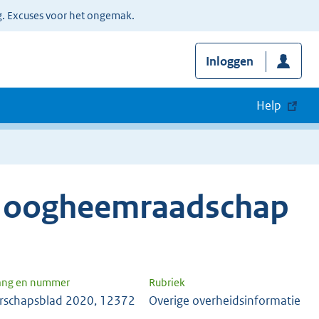
g. Excuses voor het ongemak.
Inloggen
Help
 Hoogheemraadschap
ang en nummer
Rubriek
rschapsblad 2020, 12372
Overige overheidsinformatie