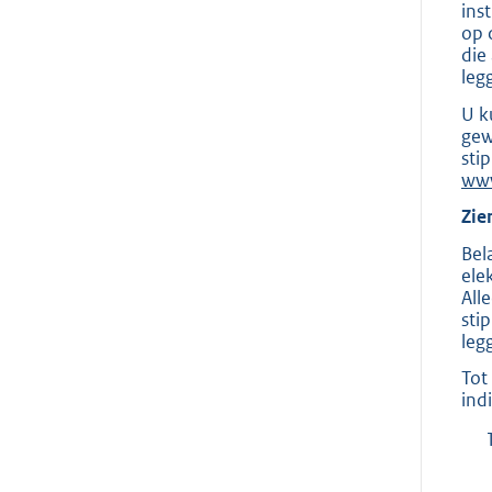
ins
op 
die
leg
U k
gew
sti
www
Zie
Bel
ele
All
sti
leg
Tot
ind