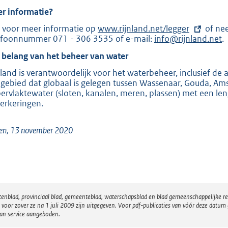
r informatie?
k voor meer informatie op
E
www.rijnland.net/legger
of nee
efoonnummer 071 - 306 3535 of e-mail:
x
info@rijnland.net
.
t
 belang van het beheer van water
e
r
nland is verantwoordelijk voor het waterbeheer, inclusief de 
n
 gebied dat globaal is gelegen tussen Wassenaar, Gouda, Ams
e
ervlaktewater (sloten, kanalen, meren, plassen) met een l
l
erkeringen.
i
n
den, 13 november 2020
k
:
atenblad, provinciaal blad, gemeenteblad, waterschapsblad en blad gemeenschappelijke 
 zover ze na 1 juli 2009 zijn uitgegeven. Voor pdf-publicaties van vóór deze datum g
van service aangeboden.