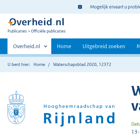
Ter
Mogelijk ervaart u prob
informatie:
U
Publicaties
Officiële publicaties
bent
Primaire
nu
Andere
Overheid.nl
Home
Uitgebreid zoeken
M
hier:
sites
navigatie
binnen
U bent hier:
Home
Waterschapsblad 2020, 12372
W
v
Dat
13-