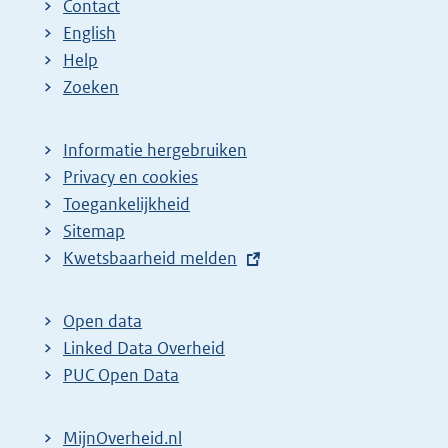
Contact
English
Help
Zoeken
Informatie hergebruiken
Privacy en cookies
Toegankelijkheid
Sitemap
E
Kwetsbaarheid melden
x
t
Open data
e
Linked Data Overheid
r
PUC Open Data
n
e
MijnOverheid.nl
l