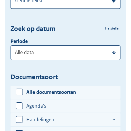
regelgeving
zoekterm
of
(dossier)nummer
Zoek op datum
Herstellen
in
Periode
Documentsoort
Alle documentsoorten
Agenda's
Handelingen