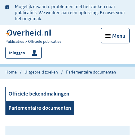
Ter
Mogelijk ervaart u problemen met het zoeken naar
informatie:
publicaties. We werken aan een oplossing. Excuses voor
het ongemak.
Menu
U
Publicaties
Officiële publicaties
bent
Inloggen
nu
hier:
Home
Uitgebreid zoeken
Parlementaire documenten
Officiële bekendmakingen
Parlementaire documenten