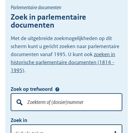
Parlementaire documenten
Zoek in parlementaire
documenten
Met de uitgebreide zoekmogelijkheden op dit
scherm kunt u gericht zoeken naar parlementaire
documenten vanaf 1995. U kunt ook
zoeken in
historische parlementaire documenten (1814 -
1995)
.
Zoek op trefwoord
Doorzoek
alle
lokale
Zoekterm
Vul
wet-
Zoek in
of
hier
en
(dossier)nummer
uw