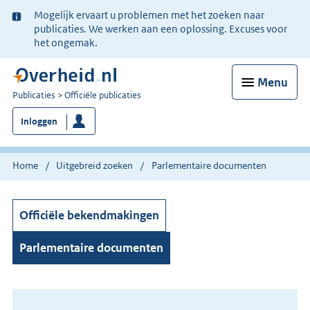
Ter
Mogelijk ervaart u problemen met het zoeken naar
informatie:
publicaties. We werken aan een oplossing. Excuses voor
het ongemak.
Menu
U
Publicaties
Officiële publicaties
bent
Inloggen
nu
hier:
Home
Uitgebreid zoeken
Parlementaire documenten
Officiële bekendmakingen
Parlementaire documenten