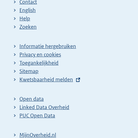
Contact
English
Help
Zoeken
Informatie hergebruiken
Privacy en cookies
Toegankelijkheid
Sitemap
E
Kwetsbaarheid melden
x
t
Open data
e
Linked Data Overheid
r
PUC Open Data
n
e
MijnOverheid.nl
l