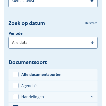
regelgeving
zoekterm
of
(dossier)nummer
Zoek op datum
Herstellen
in
Periode
Documentsoort
Alle documentsoorten
Agenda's
Handelingen