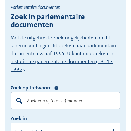
Parlementaire documenten
Zoek in parlementaire
documenten
Met de uitgebreide zoekmogelijkheden op dit
scherm kunt u gericht zoeken naar parlementaire
documenten vanaf 1995. U kunt ook
zoeken in
historische parlementaire documenten (1814 -
1995)
.
Zoek op trefwoord
Doorzoek
alle
lokale
Zoekterm
Vul
wet-
Zoek in
of
hier
en
(dossier)nummer
uw