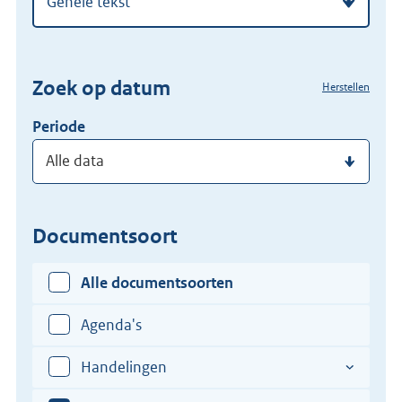
regelgeving
zoekterm
of
(dossier)nummer
Zoek op datum
Herstellen
in
Periode
Documentsoort
Alle documentsoorten
Agenda's
Handelingen