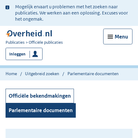
Ter
Mogelijk ervaart u problemen met het zoeken naar
informatie:
publicaties. We werken aan een oplossing. Excuses voor
het ongemak.
Menu
U
Publicaties
Officiële publicaties
bent
Inloggen
nu
hier:
Home
Uitgebreid zoeken
Parlementaire documenten
Officiële bekendmakingen
Parlementaire documenten