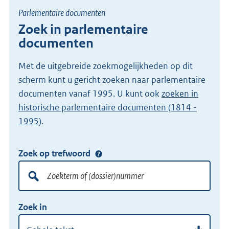
Parlementaire documenten
Zoek in parlementaire
documenten
Met de uitgebreide zoekmogelijkheden op dit
scherm kunt u gericht zoeken naar parlementaire
documenten vanaf 1995. U kunt ook
zoeken in
historische parlementaire documenten (1814 -
1995)
.
Zoek op trefwoord
Doorzoek
alle
lokale
Zoekterm
Vul
wet-
Zoek in
of
hier
en
(dossier)nummer
uw