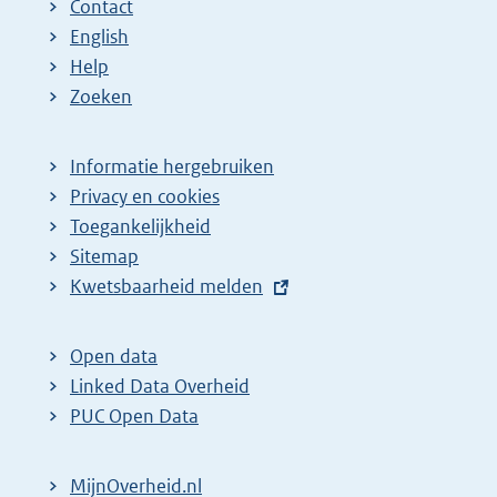
Contact
English
Help
Zoeken
Informatie hergebruiken
Privacy en cookies
Toegankelijkheid
Sitemap
E
Kwetsbaarheid melden
x
t
Open data
e
Linked Data Overheid
r
PUC Open Data
n
e
MijnOverheid.nl
l