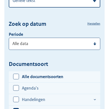
regelgeving
zoekterm
of
(dossier)nummer
Zoek op datum
Herstellen
in
Periode
Documentsoort
Alle documentsoorten
Agenda's
Handelingen