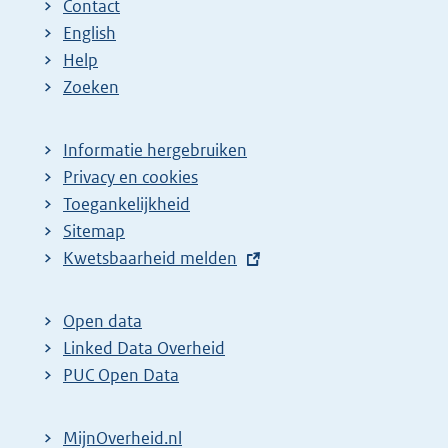
Contact
English
Help
Zoeken
Informatie hergebruiken
Privacy en cookies
Toegankelijkheid
Sitemap
E
Kwetsbaarheid melden
x
t
Open data
e
Linked Data Overheid
r
PUC Open Data
n
e
MijnOverheid.nl
l