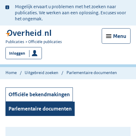
Ter
Mogelijk ervaart u problemen met het zoeken naar
informatie:
publicaties. We werken aan een oplossing. Excuses voor
het ongemak.
Menu
U
Publicaties
Officiële publicaties
bent
Inloggen
nu
hier:
Home
Uitgebreid zoeken
Parlementaire documenten
Officiële bekendmakingen
Parlementaire documenten