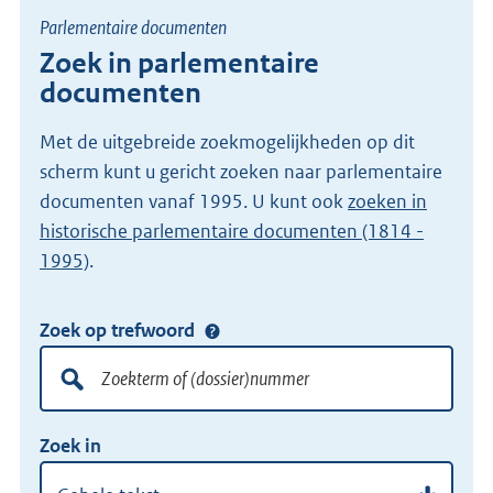
Parlementaire documenten
Zoek in parlementaire
documenten
Met de uitgebreide zoekmogelijkheden op dit
scherm kunt u gericht zoeken naar parlementaire
documenten vanaf 1995. U kunt ook
zoeken in
historische parlementaire documenten (1814 -
1995)
.
Zoek op trefwoord
Doorzoek
alle
lokale
Zoekterm
Vul
wet-
Zoek in
of
hier
en
(dossier)nummer
uw