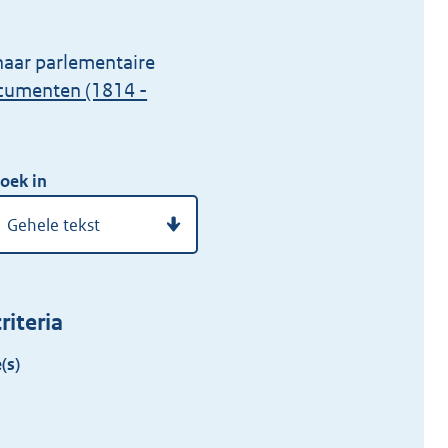
naar parlementaire
ocumenten (1814 -
oek in
riteria
(s)