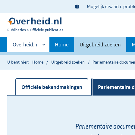
Ter
Mogelijk ervaart u prob
informatie:
U
Publicaties
Officiële publicaties
bent
Primaire
nu
Andere
Overheid.nl
Home
Uitgebreid zoeken
M
hier:
sites
navigatie
binnen
U bent hier:
Home
Uitgebreid zoeken
Parlementaire docume
Officiële bekendmakingen
Parlementaire 
Parlementaire docume