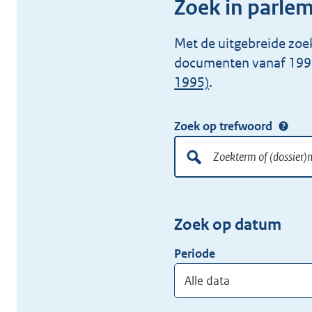
Zoek in parle
Met de uitgebreide zoe
documenten vanaf 199
1995)
.
Zoek op trefwoord
Doorzoek
alle
lokale
Zoekterm
Vul
wet-
of
hier
en
Zoek op datum
(dossier)nummer
uw
regelgeving
zoekterm
Periode
of
(dossier)nummer
in