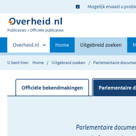
Ter
Mogelijk ervaart u prob
informatie:
U
Publicaties
Officiële publicaties
bent
Primaire
nu
Andere
Overheid.nl
Home
Uitgebreid zoeken
M
hier:
sites
navigatie
binnen
U bent hier:
Home
Uitgebreid zoeken
Parlementaire docume
Officiële bekendmakingen
Parlementaire 
Parlementaire docume