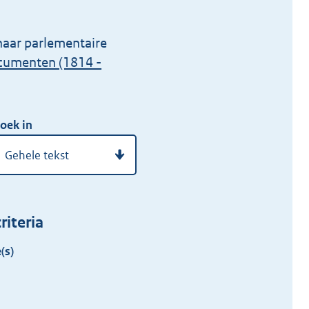
naar parlementaire
ocumenten (1814 -
oek in
riteria
(s)