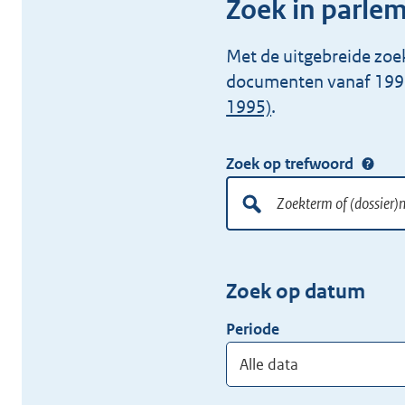
Zoek in parle
Met de uitgebreide zoe
documenten vanaf 199
1995)
.
Zoek op trefwoord
Doorzoek
alle
lokale
Zoekterm
Vul
wet-
of
hier
en
Zoek op datum
(dossier)nummer
uw
regelgeving
zoekterm
Periode
of
(dossier)nummer
in