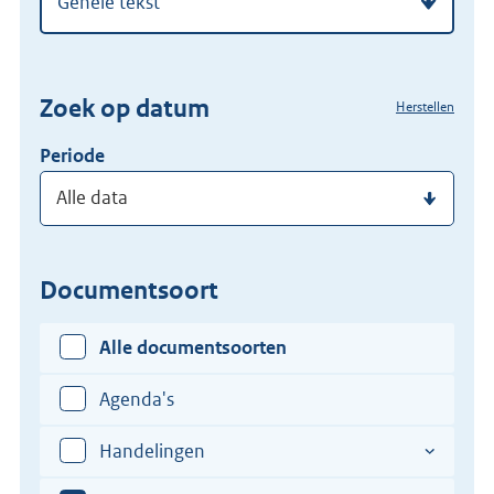
regelgeving
zoekterm
of
(dossier)nummer
Zoek op datum
Herstellen
in
Periode
Documentsoort
Alle documentsoorten
Agenda's
Handelingen