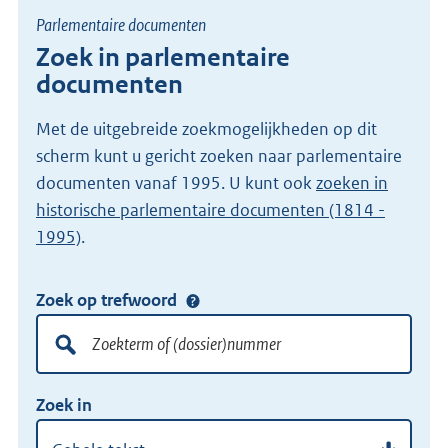
Parlementaire documenten
Zoek in parlementaire
documenten
Met de uitgebreide zoekmogelijkheden op dit
scherm kunt u gericht zoeken naar parlementaire
documenten vanaf 1995. U kunt ook
zoeken in
historische parlementaire documenten (1814 -
1995)
.
Zoek op trefwoord
Doorzoek
alle
lokale
Zoekterm
Vul
wet-
Zoek in
of
hier
en
(dossier)nummer
uw