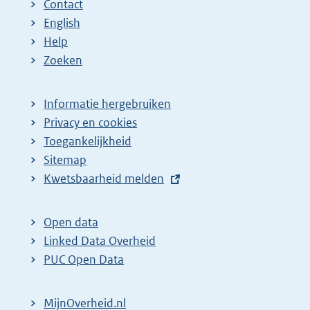
Contact
English
Help
Zoeken
Informatie hergebruiken
Privacy en cookies
Toegankelijkheid
Sitemap
E
Kwetsbaarheid melden
x
t
Open data
e
Linked Data Overheid
r
PUC Open Data
n
e
MijnOverheid.nl
l