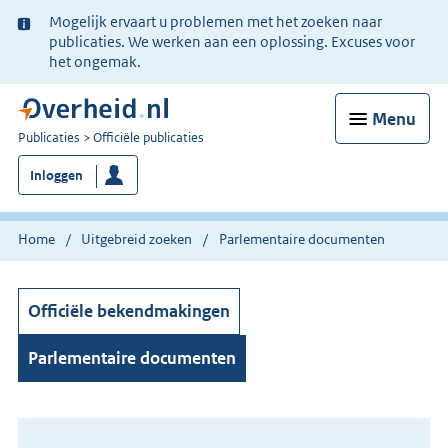
Ter
Mogelijk ervaart u problemen met het zoeken naar
informatie:
publicaties. We werken aan een oplossing. Excuses voor
het ongemak.
Menu
U
Publicaties
Officiële publicaties
bent
Inloggen
nu
hier:
Home
Uitgebreid zoeken
Parlementaire documenten
Officiële bekendmakingen
Parlementaire documenten