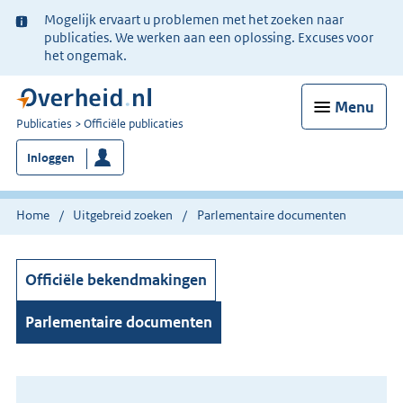
Ter
Mogelijk ervaart u problemen met het zoeken naar
informatie:
publicaties. We werken aan een oplossing. Excuses voor
het ongemak.
Menu
U
Publicaties
Officiële publicaties
bent
Inloggen
nu
hier:
Home
Uitgebreid zoeken
Parlementaire documenten
Officiële bekendmakingen
Parlementaire documenten