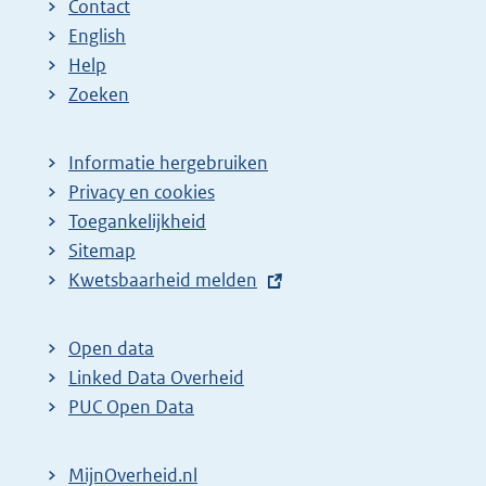
Contact
English
Help
Zoeken
Informatie hergebruiken
Privacy en cookies
Toegankelijkheid
Sitemap
E
Kwetsbaarheid melden
x
t
Open data
e
Linked Data Overheid
r
PUC Open Data
n
e
MijnOverheid.nl
l