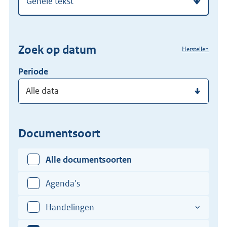
regelgeving
zoekterm
of
(dossier)nummer
Zoek op datum
Herstellen
in
Periode
Documentsoort
Alle documentsoorten
Agenda's
Handelingen