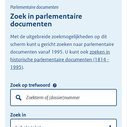
Parlementaire documenten
Zoek in parlementaire
documenten
Met de uitgebreide zoekmogelijkheden op dit
scherm kunt u gericht zoeken naar parlementaire
documenten vanaf 1995. U kunt ook
zoeken in
historische parlementaire documenten (1814 -
1995)
.
Zoek op trefwoord
Doorzoek
alle
lokale
Zoekterm
Vul
wet-
Zoek in
of
hier
en
(dossier)nummer
uw