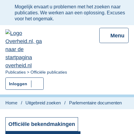
Ter
Mogelijk ervaart u problemen met het zoeken naar
informatie:
publicaties. We werken aan een oplossing. Excuses
voor het ongemak.
Menu
U
Publicaties
Officiële publicaties
bent
Inloggen
nu
hier:
Home
Uitgebreid zoeken
Parlementaire documenten
Officiële bekendmakingen