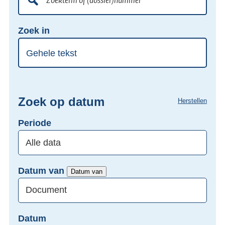
lokale
Zoekterm
Vul
wet-
Zoek in
of
hier
en
(dossier)nummer
uw
regelgeving
zoekterm
of
(dossier)nummer
Zoek op datum
Herstellen
in
Periode
Datum van
Datum van
Datum