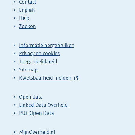
Contact
English
Help
Zoeken
Informatie hergebruiken
Privacy en cookies
Toegankelijkheid
Sitemap
E
Kwetsbaarheid melden
x
t
Open data
e
Linked Data Overheid
r
PUC Open Data
n
e
MijnOverheid.nl
l