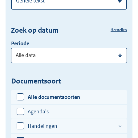
regelgeving
zoekterm
of
(dossier)nummer
Zoek op datum
Herstellen
in
Periode
Documentsoort
Alle documentsoorten
Agenda's
Handelingen