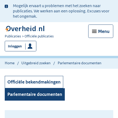
Ter
Mogelijk ervaart u problemen met het zoeken naar
informatie:
publicaties. We werken aan een oplossing. Excuses voor
het ongemak.
Menu
U
Publicaties
Officiële publicaties
bent
Inloggen
nu
hier:
Home
Uitgebreid zoeken
Parlementaire documenten
Officiële bekendmakingen
Parlementaire documenten