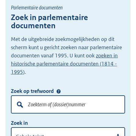
Parlementaire documenten
Zoek in parlementaire
documenten
Met de uitgebreide zoekmogelijkheden op dit
scherm kunt u gericht zoeken naar parlementaire
documenten vanaf 1995. U kunt ook
zoeken in
historische parlementaire documenten (1814 -
1995)
.
Zoek op trefwoord
Doorzoek
alle
lokale
Zoekterm
Vul
wet-
Zoek in
of
hier
en
(dossier)nummer
uw