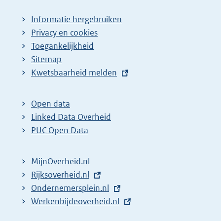
Informatie hergebruiken
Privacy en cookies
Toegankelijkheid
Sitemap
E
Kwetsbaarheid melden
x
t
Open data
e
Linked Data Overheid
r
PUC Open Data
n
e
MijnOverheid.nl
l
E
Rijksoverheid.nl
i
x
E
Ondernemersplein.nl
n
t
x
E
Werkenbijdeoverheid.nl
k
e
t
x
: