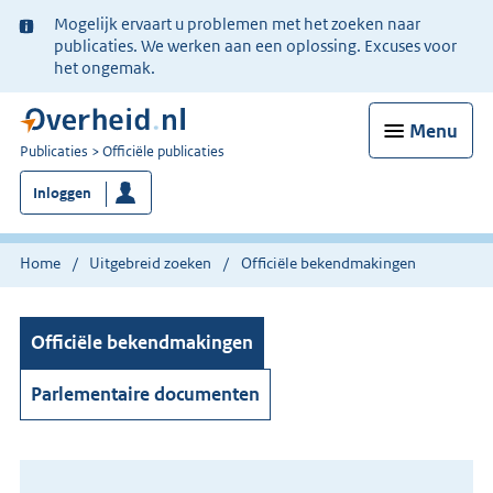
Ter
Mogelijk ervaart u problemen met het zoeken naar
informatie:
publicaties. We werken aan een oplossing. Excuses voor
het ongemak.
Menu
U
Publicaties
Officiële publicaties
bent
Inloggen
nu
hier:
Home
Uitgebreid zoeken
Officiële bekendmakingen
Officiële bekendmakingen
Parlementaire documenten