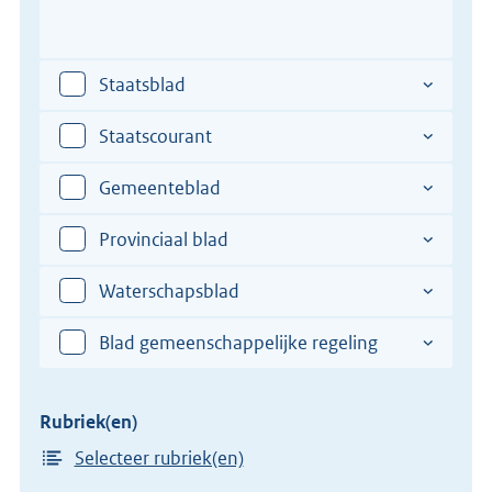
het
Plaats
Vul
de
verdrag
hier
totstandkoming
een
Staatsblad
van
plaats
het
in
Staatscourant
verdrag
van
Gemeenteblad
de
totstandkoming
Provinciaal blad
van
het
Waterschapsblad
verdrag
Blad gemeenschappelijke regeling
Rubriek(en)
Selecteer rubriek(en)