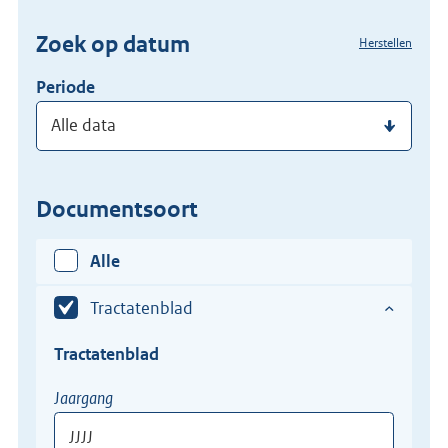
(dossier)nummer
Zoek op datum
Herstellen
in
Periode
Documentsoort
Alle
Tractatenblad
Tractatenblad
Tractatenblad
Jaargang