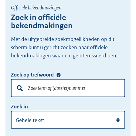
Officiële bekendmakingen
Zoek in officiële
bekendmakingen
Met de uitgebreide zoekmogelijkheden op dit
scherm kunt u gericht zoeken naar officiële
bekendmakingen waarin u geïnteresseerd bent.
Zoek op trefwoord
Doorzoek
alle
lokale
Zoekterm
Vul
wet-
Zoek in
of
hier
en
(dossier)nummer
uw
regelgeving
zoekterm
of