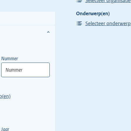
Selecteer organisatie
Onderwerp(en)
Selecteer onderwerp
Nummer
Nummer
Vul
hier
p(en)
een
nummer
in
van
een
Jaar