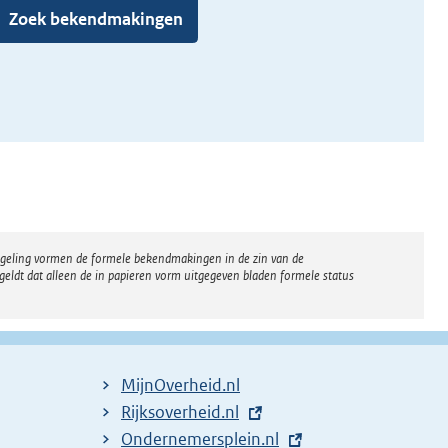
Zoek bekendmakingen
regeling vormen de formele bekendmakingen in de zin van de
eldt dat alleen de in papieren vorm uitgegeven bladen formele status
MijnOverheid.nl
E
Rijksoverheid.nl
x
E
Ondernemersplein.nl