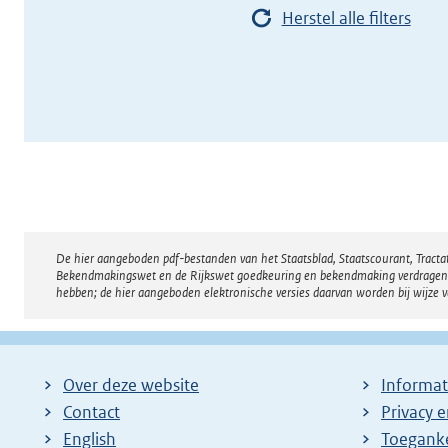
Herstel alle filters
De hier aangeboden pdf-bestanden van het Staatsblad, Staatscourant, Tract
Disclaimer
Bekendmakingswet en de Rijkswet goedkeuring en bekendmaking verdragen voor
hebben; de hier aangeboden elektronische versies daarvan worden bij wijze 
Over deze website
Informat
Contact
Privacy 
English
Toeganke