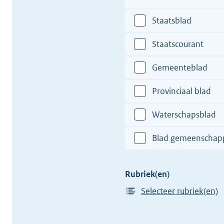
hier
totstandkoming
een
Staatsblad
van
plaats
het
in
Staatscourant
verdrag
van
Gemeenteblad
de
totstandkoming
Provinciaal blad
van
het
Waterschapsblad
verdrag
Blad gemeenschappe
Rubriek(en)
Selecteer rubriek(en)