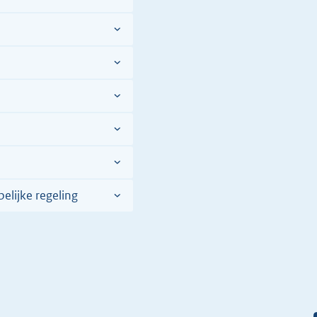
totstandkoming
van
het
verdrag
lijke regeling