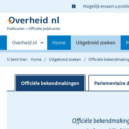
Ter
Mogelijk ervaart u prob
informatie:
U
Publicaties
Officiële publicaties
bent
Primaire
nu
Andere
Overheid.nl
Home
Uitgebreid zoeken
M
hier:
sites
navigatie
binnen
U bent hier:
Home
Uitgebreid zoeken
Officiële bekendmakin
Officiële bekendmakingen
Parlementaire
Officiële bekendmakin