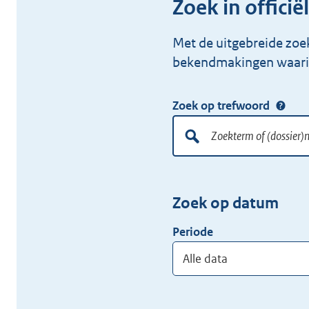
Zoek in offic
Met de uitgebreide zoe
bekendmakingen waarin
Zoek op trefwoord
Doorzoek
alle
lokale
Zoekterm
Vul
wet-
of
hier
en
Zoek op datum
(dossier)nummer
uw
regelgeving
zoekterm
Periode
of
(dossier)nummer
in