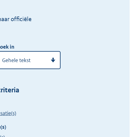
ar officiële
oek in
riteria
satie(s)
(s)