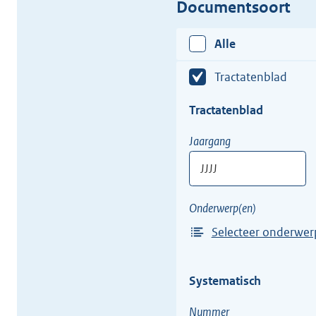
Documentsoort
Alle
Tractatenblad
Tractatenblad
Tractatenblad
Jaargang
JJJJ
Vul
Onderwerp(en)
hier
Selecteer onderwer
een
Selecteer
jaargang
1
in
Systematisch
of
van
meer
een
Nummer