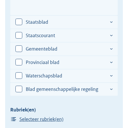
het
Plaats
Vul
de
verdrag
hier
totstandkoming
een
Staatsblad
van
plaats
het
in
Staatscourant
verdrag
van
Gemeenteblad
de
totstandkoming
Provinciaal blad
van
het
Waterschapsblad
verdrag
Blad gemeenschappelijke regeling
Rubriek(en)
Selecteer rubriek(en)