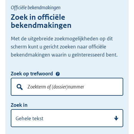
Officiële bekendmakingen
Zoek in officiële
bekendmakingen
Met de uitgebreide zoekmogelijkheden op dit
scherm kunt u gericht zoeken naar officiële
bekendmakingen waarin u geïnteresseerd bent.
Zoek op trefwoord
Doorzoek
alle
lokale
Zoekterm
Vul
wet-
Zoek in
of
hier
en
(dossier)nummer
uw
regelgeving
zoekterm
of