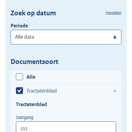
(dossier)nummer
Zoek op datum
Herstellen
in
Periode
Documentsoort
Alle
Tractatenblad
Tractatenblad
Tractatenblad
Jaargang