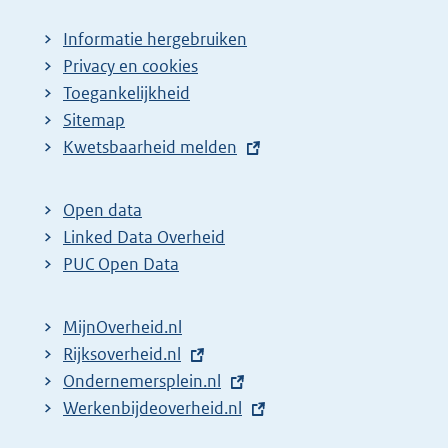
Informatie hergebruiken
Privacy en cookies
Toegankelijkheid
Sitemap
E
Kwetsbaarheid melden
x
t
Open data
e
Linked Data Overheid
r
PUC Open Data
n
e
MijnOverheid.nl
l
E
Rijksoverheid.nl
i
x
E
Ondernemersplein.nl
n
t
x
E
Werkenbijdeoverheid.nl
k
e
t
x
: