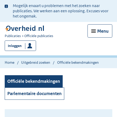
Ter
Mogelijk ervaart u problemen met het zoeken naar
informatie:
publicaties. We werken aan een oplossing. Excuses voor
het ongemak.
Menu
U
Publicaties
Officiële publicaties
bent
Inloggen
nu
hier:
Home
Uitgebreid zoeken
Officiële bekendmakingen
Officiële bekendmakingen
Parlementaire documenten