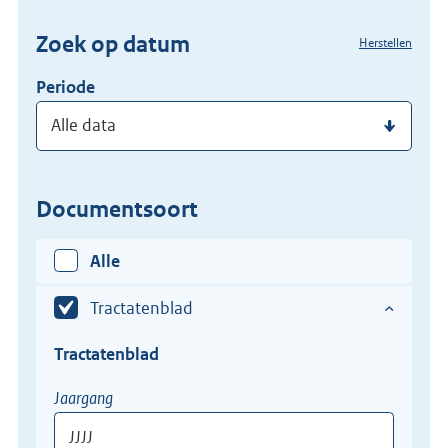
(dossier)nummer
Zoek op datum
Herstellen
in
Periode
Documentsoort
Alle
Tractatenblad
Tractatenblad
Tractatenblad
Jaargang