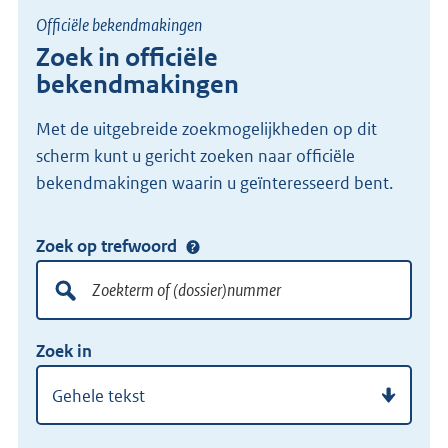
Officiële bekendmakingen
Zoek in officiële
bekendmakingen
Met de uitgebreide zoekmogelijkheden op dit
scherm kunt u gericht zoeken naar officiële
bekendmakingen waarin u geïnteresseerd bent.
Zoek op trefwoord
Doorzoek
alle
lokale
Zoekterm
Vul
wet-
Zoek in
of
hier
en
(dossier)nummer
uw
regelgeving
zoekterm
of