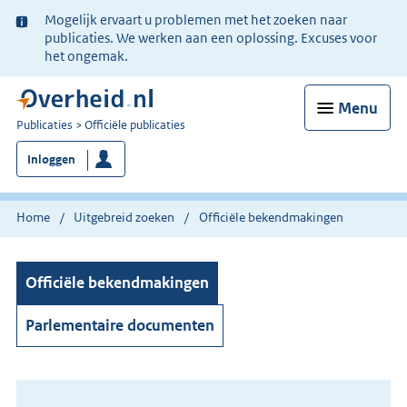
Ter
Mogelijk ervaart u problemen met het zoeken naar
informatie:
publicaties. We werken aan een oplossing. Excuses voor
het ongemak.
Menu
U
Publicaties
Officiële publicaties
bent
Inloggen
nu
hier:
Home
Uitgebreid zoeken
Officiële bekendmakingen
Officiële bekendmakingen
Parlementaire documenten