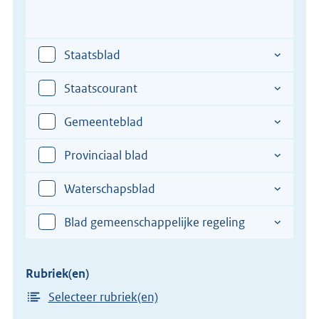
het
Plaats
Vul
de
verdrag
hier
totstandkoming
een
Staatsblad
van
plaats
het
in
Staatscourant
verdrag
van
Gemeenteblad
de
totstandkoming
Provinciaal blad
van
het
Waterschapsblad
verdrag
Blad gemeenschappelijke regeling
Rubriek(en)
Selecteer rubriek(en)