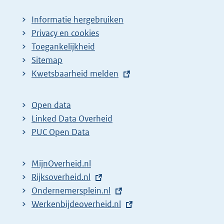
Informatie hergebruiken
Privacy en cookies
Toegankelijkheid
Sitemap
E
Kwetsbaarheid melden
x
t
Open data
e
Linked Data Overheid
r
PUC Open Data
n
e
MijnOverheid.nl
l
E
Rijksoverheid.nl
i
x
E
Ondernemersplein.nl
n
t
x
E
Werkenbijdeoverheid.nl
k
e
t
x
: