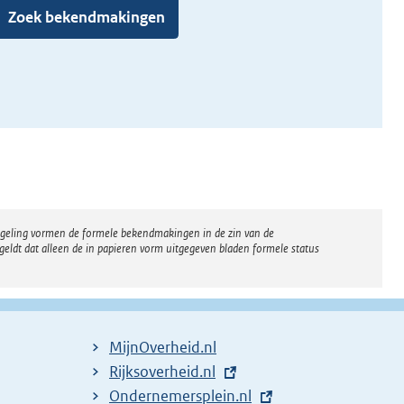
Zoek bekendmakingen
regeling vormen de formele bekendmakingen in de zin van de
eldt dat alleen de in papieren vorm uitgegeven bladen formele status
MijnOverheid.nl
E
Rijksoverheid.nl
x
E
Ondernemersplein.nl