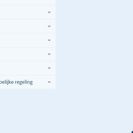
totstandkoming
van
het
verdrag
lijke regeling