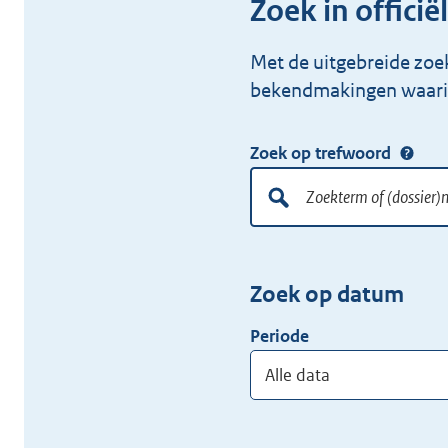
Zoek in offic
Met de uitgebreide zoe
bekendmakingen waarin
Zoek op trefwoord
Doorzoek
alle
lokale
Zoekterm
Vul
wet-
of
hier
en
Zoek op datum
(dossier)nummer
uw
regelgeving
zoekterm
Periode
of
(dossier)nummer
in