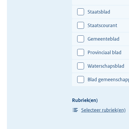
hier
totstandkoming
een
Staatsblad
van
plaats
het
in
Staatscourant
verdrag
van
Gemeenteblad
de
totstandkoming
Provinciaal blad
van
het
Waterschapsblad
verdrag
Blad gemeenschappe
Rubriek(en)
Selecteer rubriek(en)