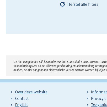
Herstel alle filters
De hier aangeboden pdf-bestanden van het Staatsblad, Staatscourant, Tract
Disclaimer
Bekendmakingswet en de Rijkswet goedkeuring en bekendmaking verdragen voor
hebben; de hier aangeboden elektronische versies daarvan worden bij wijze 
Over deze website
Informat
Contact
Privacy 
English
Toeganke