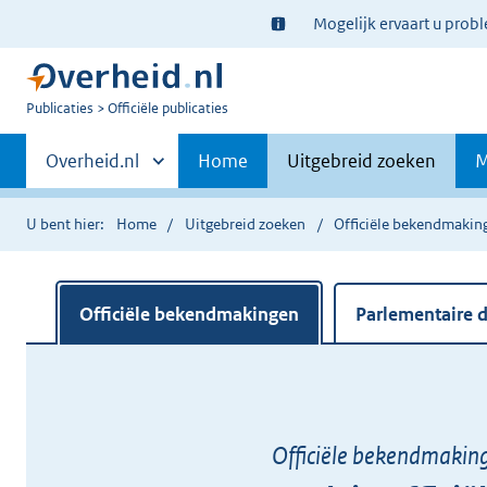
Ter
Mogelijk ervaart u prob
informatie:
U
Publicaties
Officiële publicaties
bent
Primaire
nu
Andere
Overheid.nl
Home
Uitgebreid zoeken
M
hier:
sites
navigatie
binnen
U bent hier:
Home
Uitgebreid zoeken
Officiële bekendmakin
Officiële bekendmakingen
Parlementaire
Officiële bekendmakin