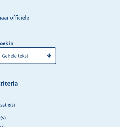
ar officiële
oek in
riteria
satie(s)
(s)