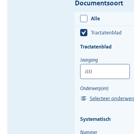
Documentsoort
Alle
Tractatenblad
Tractatenblad
Tractatenblad
Jaargang
JJJJ
Vul
Onderwerp(en)
hier
Selecteer onderwer
een
Selecteer
jaargang
1
in
Systematisch
of
van
meer
een
Nummer