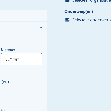
Selecteer organisatie
Onderwerp(en)
Selecteer onderwerp
Nummer
Nummer
Vul
hier
p(en)
een
nummer
in
van
een
Jaar