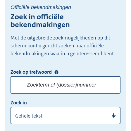
Officiële bekendmakingen
Zoek in officiële
bekendmakingen
Met de uitgebreide zoekmogelijkheden op dit
scherm kunt u gericht zoeken naar officiële
bekendmakingen waarin u geïnteresseerd bent.
Zoek op trefwoord
Doorzoek
alle
lokale
Zoekterm
Vul
wet-
Zoek in
of
hier
en
(dossier)nummer
uw
regelgeving
zoekterm
of