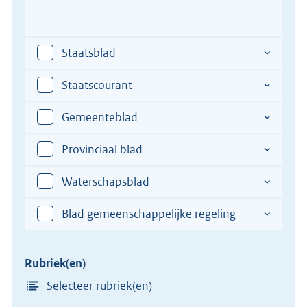
het
Plaats
Vul
de
verdrag
hier
totstandkoming
een
Staatsblad
van
plaats
het
in
Staatscourant
verdrag
van
Gemeenteblad
de
totstandkoming
Provinciaal blad
van
het
Waterschapsblad
verdrag
Blad gemeenschappelijke regeling
Rubriek(en)
Selecteer rubriek(en)