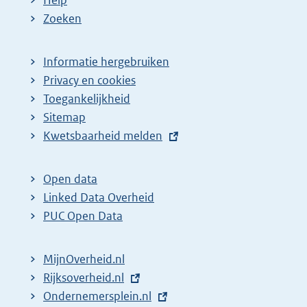
Zoeken
Informatie hergebruiken
Privacy en cookies
Toegankelijkheid
Sitemap
E
Kwetsbaarheid melden
x
t
Open data
e
Linked Data Overheid
r
PUC Open Data
n
e
MijnOverheid.nl
l
E
Rijksoverheid.nl
i
x
E
Ondernemersplein.nl
n