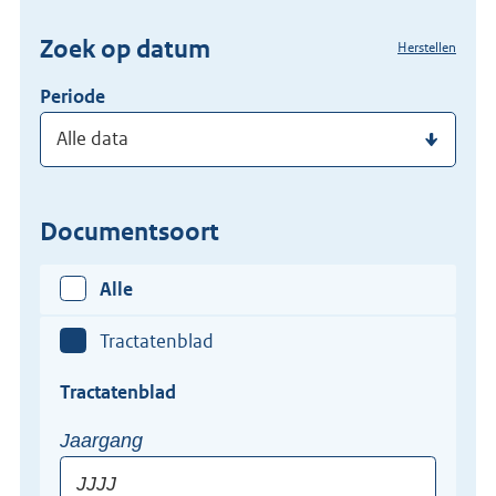
(dossier)nummer
Zoek op datum
Herstellen
in
Periode
Documentsoort
Alle
Tractatenblad
Tractatenblad
Tractatenblad
Jaargang