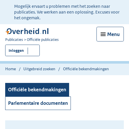
Ter
Mogelijk ervaart u problemen met het zoeken naar
informatie:
publicaties. We werken aan een oplossing. Excuses voor
het ongemak.
Menu
U
Publicaties
Officiële publicaties
bent
Inloggen
nu
hier:
Home
Uitgebreid zoeken
Officiële bekendmakingen
Officiële bekendmakingen
Parlementaire documenten