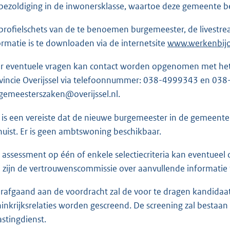
o
bezoldiging in de inwonersklasse, waartoe deze gemeente b
t
profielschets van de te benoemen burgemeester, de livestre
t
ormatie is te downloaden via de internetsite
E
www.werkenbijov
e
x
:
r eventuele vragen kan contact worden opgenomen met het 
t
1
vincie Overijssel via telefoonnummer: 038-4999343 en 038
e
1
gemeesterszaken@overijssel.nl.
r
0
n
 is een vereiste dat de nieuwe burgemeester in de gemeent
e
b
huist. Er is geen ambtswoning beschikbaar.
l
i
 assessment op één of enkele selectiecriteria kan eventuee
n
 zijn de vertrouwenscommissie over aanvullende informatie t
k
rafgaand aan de voordracht zal de voor te dragen kandidaa
:
inkrijksrelaties worden gescreend. De screening zal bestaan u
astingdienst.