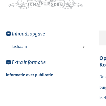
Toon
Inhoudsopgave
meer
van:
Lichaam
Op
Toon
Extra informatie
Ko
meer
van:
Informatie over publicatie
De 
bur
in 