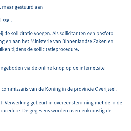
g, maar gestuurd aan
jssel.
j de sollicitatie voegen. Als sollicitanten een pasfoto
g en aan het Ministerie van Binnenlandse Zaken en
en tijdens de sollicitatieprocedure.
angeboden via de online knop op de internetsite
E
x
t
commissaris van de Koning in de provincie Overijssel.
e
r
t. Verwerking gebeurt in overeenstemming met de in de
n
rocedure. De gegevens worden overeenkomstig de
e
l