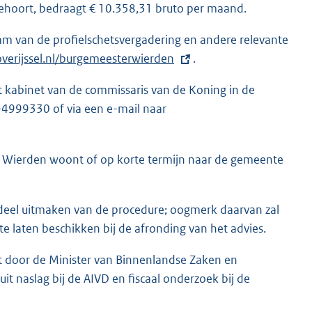
ehoort, bedraagt € 10.358,31 bruto per maand.
am van de profielschetsvergadering en andere relevante
erijssel.nl/burgemeesterwierden
.
kabinet van de commissaris van de Koning in de
-4999330 of via een e-mail naar
K
e Wierden woont of op korte termijn naar de gemeente
l deel uitmaken van de procedure; oogmerk daarvan zal
e laten beschikken bij de afronding van het advies.
t door de Minister van Binnenlandse Zaken en
it naslag bij de AIVD en fiscaal onderzoek bij de