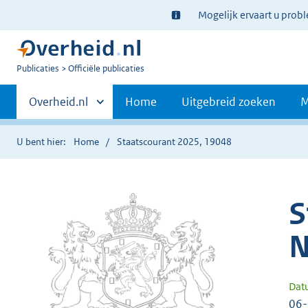
Ter
Mogelijk ervaart u prob
informatie:
U
Publicaties
Officiële publicaties
bent
Primaire
nu
Andere
Overheid.nl
Home
Uitgebreid zoeken
M
hier:
sites
navigatie
binnen
U bent hier:
Home
Staatscourant 2025, 19048
S
N
Dat
06-