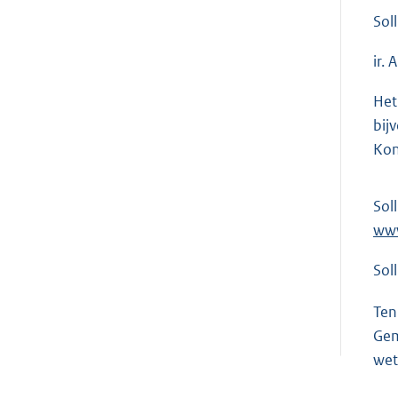
Sol
ir.
Het
bij
Kon
Sol
www
Sol
Ten
Gem
wet