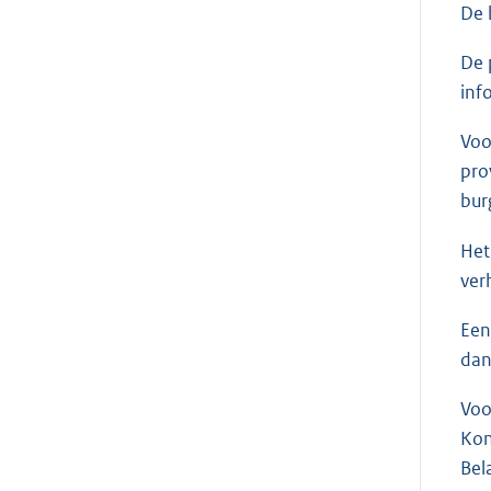
De 
De 
inf
Voo
pro
bur
Het
ver
Een
dan
Voo
Kon
Bel