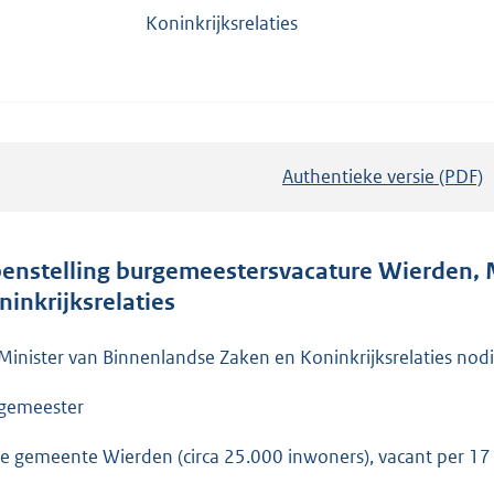
Koninkrijksrelaties
Authentieke versie (PDF)
b
e
s
t
enstelling burgemeestersvacature Wierden, 
a
ninkrijksrelaties
n
d
Minister van Binnenlandse Zaken en Koninkrijksrelaties nodig
s
gemeester
g
r
de gemeente Wierden (circa 25.000 inwoners), vacant per 17 
o