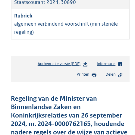
Staatscourant 2024, 30890
algemeen verbindend voorschrift (ministeriële
regeling)
Authentieke versie (PDF)
b
Informatie
e
Printen
Delen
s
t
a
n
Regeling van de Minister van
d
Binnenlandse Zaken en
s
Koninkrijksrelaties van 26 september
g
r
2024, nr. 2024-0000762165, houdende
o
nadere regels over de wijze van actieve
o