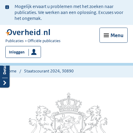
Ter
Mogelijk ervaart u problemen met het zoeken naar
informatie:
publicaties. We werken aan een oplossing. Excuses voor
het ongemak.
Menu
U
Publicaties
Officiële publicaties
bent
Inloggen
nu
hier:
Home
Staatscourant 2024, 30890