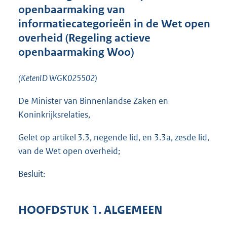
openbaarmaking van
t
t
informatiecategorieën in de Wet open
e
overheid (Regeling actieve
:
openbaarmaking Woo)
1
,
3
(KetenID WGK025502)
M
b
De Minister van Binnenlandse Zaken en
Koninkrijksrelaties,
Gelet op artikel 3.3, negende lid, en 3.3a, zesde lid,
van de Wet open overheid;
Besluit:
HOOFDSTUK 1. ALGEMEEN