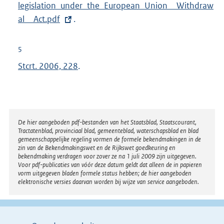
legislation_under_the_European_Union__Withdraw
r
al__Act.pdf
.
n
e
l
5
i
Stcrt. 2006, 228
.
n
k
:
Disclaimer
De hier aangeboden pdf-bestanden van het Staatsblad, Staatscourant,
Tractatenblad, provinciaal blad, gemeenteblad, waterschapsblad en blad
gemeenschappelijke regeling vormen de formele bekendmakingen in de
zin van de Bekendmakingswet en de Rijkswet goedkeuring en
bekendmaking verdragen voor zover ze na 1 juli 2009 zijn uitgegeven.
Voor pdf-publicaties van vóór deze datum geldt dat alleen de in papieren
vorm uitgegeven bladen formele status hebben; de hier aangeboden
elektronische versies daarvan worden bij wijze van service aangeboden.