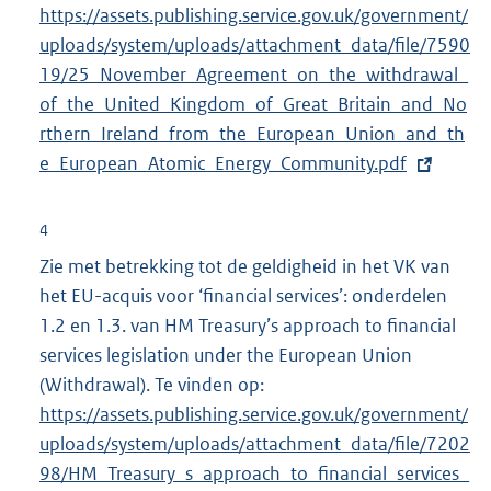
https://assets.publishing.service.gov.uk/government/
x
uploads/system/uploads/attachment_data/file/7590
t
19/25_November_
e
Agreement_on_the_withdrawal_
of_the_United_Kingdom_of_Great_Britain_and_No
r
rthern_Ireland_from_the_
n
European_Union_and_th
e_European_Atomic_Energy_Community.pdf
e
l
i
4
n
Zie met betrekking tot de geldigheid in het VK van
k
het EU-acquis voor ‘financial services’: onderdelen
:
1.2 en 1.3. van HM Treasury’s approach to financial
services legislation under the European Union
(Withdrawal). Te vinden op:
E
https://assets.publishing.service.gov.uk/government/
x
uploads/system/uploads/attachment_data/file/7202
t
98/
HM_Treasury_s_approach_to_financial_services_
e