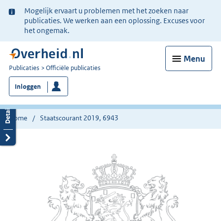
Ter
Mogelijk ervaart u problemen met het zoeken naar
informatie:
publicaties. We werken aan een oplossing. Excuses voor
het ongemak.
Menu
U
Publicaties
Officiële publicaties
bent
Inloggen
nu
hier:
Home
Staatscourant 2019, 6943