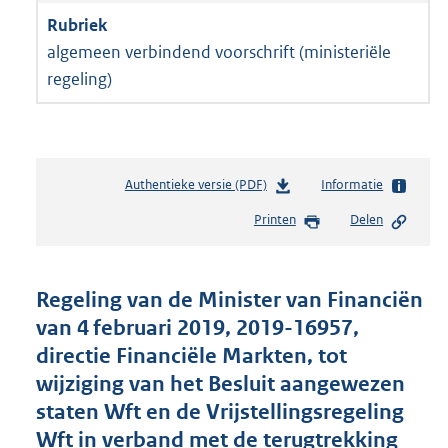
algemeen verbindend voorschrift (ministeriële
regeling)
Authentieke versie (PDF)
b
Informatie
e
Printen
Delen
s
t
a
n
Regeling van de Minister van Financiën
d
van 4 februari 2019, 2019-16957,
s
directie Financiële Markten, tot
g
r
wijziging van het Besluit aangewezen
o
staten Wft en de Vrijstellingsregeling
o
Wft in verband met de terugtrekking
t