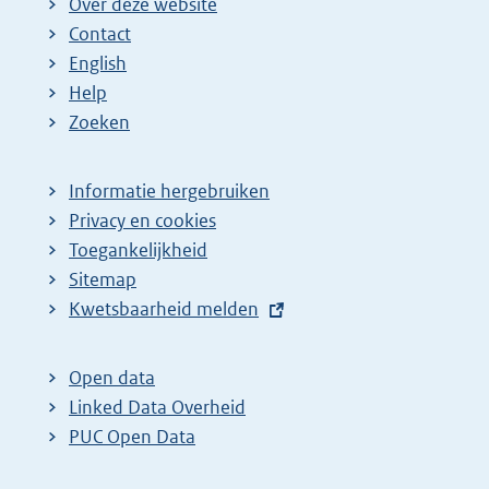
Over deze website
Contact
English
Help
Zoeken
Informatie hergebruiken
Privacy en cookies
Toegankelijkheid
Sitemap
E
Kwetsbaarheid melden
x
t
Open data
e
Linked Data Overheid
r
PUC Open Data
n
e