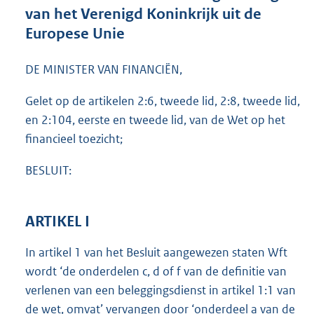
t
van het Verenigd Koninkrijk uit de
e
Europese Unie
:
3
2
DE MINISTER VAN FINANCIËN,
5
K
Gelet op de artikelen 2:6, tweede lid, 2:8, tweede lid,
b
en 2:104, eerste en tweede lid, van de Wet op het
financieel toezicht;
BESLUIT:
ARTIKEL I
In artikel 1 van het Besluit aangewezen staten Wft
wordt ‘de onderdelen c, d of f van de definitie van
verlenen van een beleggingsdienst in artikel 1:1 van
de wet, omvat’ vervangen door ‘onderdeel a van de