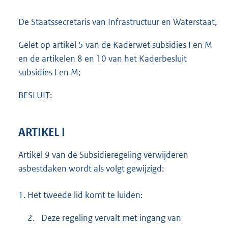
t
e
De Staatssecretaris van Infrastructuur en Waterstaat,
:
1
Gelet op artikel 5 van de Kaderwet subsidies I en M
8
en de artikelen 8 en 10 van het Kaderbesluit
2
K
subsidies I en M;
b
BESLUIT:
ARTIKEL I
Artikel 9 van de Subsidieregeling verwijderen
asbestdaken wordt als volgt gewijzigd:
1.
Het tweede lid komt te luiden:
2.
Deze regeling vervalt met ingang van