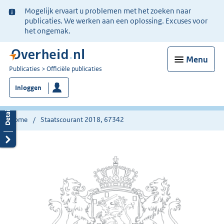
Ter
Mogelijk ervaart u problemen met het zoeken naar
informatie:
publicaties. We werken aan een oplossing. Excuses voor
het ongemak.
Menu
U
Publicaties
Officiële publicaties
bent
Inloggen
nu
hier:
Home
Staatscourant 2018, 67342