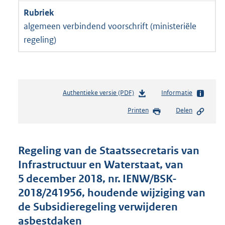
algemeen verbindend voorschrift (ministeriële
regeling)
Authentieke versie (PDF)
b
Informatie
e
Printen
Delen
s
t
a
n
Regeling van de Staatssecretaris van
d
Infrastructuur en Waterstaat, van
s
5 december 2018, nr. IENW/BSK-
g
r
2018/241956, houdende wijziging van
o
de Subsidieregeling verwijderen
o
asbestdaken
t