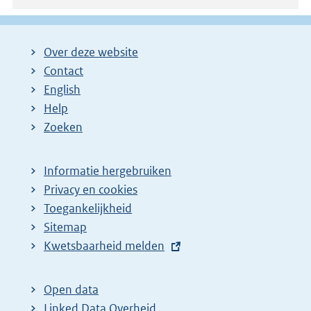
Over deze website
Contact
English
Help
Zoeken
Informatie hergebruiken
Privacy en cookies
Toegankelijkheid
Sitemap
E
Kwetsbaarheid melden
x
t
Open data
e
Linked Data Overheid