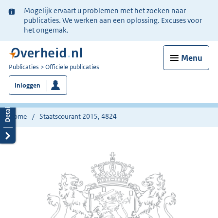
Ter
Mogelijk ervaart u problemen met het zoeken naar
informatie:
publicaties. We werken aan een oplossing. Excuses voor
het ongemak.
Menu
U
Publicaties
Officiële publicaties
bent
Inloggen
nu
hier:
Home
Staatscourant 2015, 4824