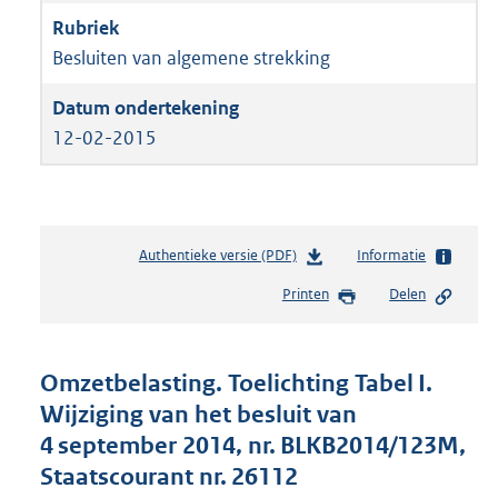
Besluiten van algemene strekking
12-02-2015
Authentieke versie (PDF)
b
Informatie
e
Printen
Delen
s
t
a
n
Omzetbelasting. Toelichting Tabel I.
d
Wijziging van het besluit van
s
4 september 2014, nr. BLKB2014/123M,
g
r
Staatscourant nr. 26112
o