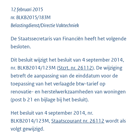
o
12 februari 2015
t
t
nr. BLKB2015/183M
e
Belastingdienst/Directie Vaktechniek
:
1
De Staatssecretaris van Financiën heeft het volgende
1
besloten.
4
K
Dit besluit wijzigt het besluit van 4 september 2014,
b
nr. BLKB2014/123M (
Stcrt. nr. 26112
). De wijziging
betreft de aanpassing van de einddatum voor de
toepassing van het verlaagde btw-tarief op
renovatie- en herstelwerkzaamheden van woningen
(post b 21 en bijlage bij het besluit).
Het besluit van 4 september 2014, nr.
BLKB2014/123M,
Staatscourant nr. 26112
wordt als
volgt gewijzigd.