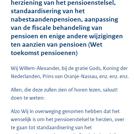
herziening van het pensioenstelsel,
o
standaardisering van het
t
t
nabestaandenpensioen, aanpassing
e
van de fiscale behandeling van
:
pensioen en enige andere wijzigingen
2
7
ten aanzien van pensioen (Wet
5
toekomst pensioenen)
K
b
Wij Willem-Alexander, bij de gratie Gods, Koning der
Nederlanden, Prins van Oranje-Nassau, enz. enz. enz.
Allen, die deze zullen zien of horen lezen, saluut!
doen te weten:
Alzo Wij in overweging genomen hebben dat het
wenselijk is om het pensioenstelsel te herzien, over
te gaan tot standaardisering van het