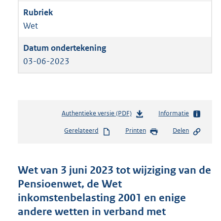
Wet
03-06-2023
Authentieke versie (PDF)
b
Informatie
e
Gerelateerd
Printen
Delen
s
t
a
n
Wet van 3 juni 2023 tot wijziging van de
d
Pensioenwet, de Wet
s
inkomstenbelasting 2001 en enige
g
r
andere wetten in verband met
o