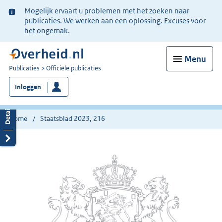
Ter
Mogelijk ervaart u problemen met het zoeken naar
informatie:
publicaties. We werken aan een oplossing. Excuses voor
het ongemak.
Menu
U
Publicaties
Officiële publicaties
bent
Inloggen
nu
hier:
Home
Staatsblad 2023, 216