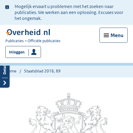
Ter
Mogelijk ervaart u problemen met het zoeken naar
informatie:
publicaties. We werken aan een oplossing. Excuses voor
het ongemak.
Menu
U
Publicaties
Officiële publicaties
bent
Inloggen
nu
hier:
Home
Staatsblad 2018, 89