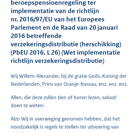
beroepspensioenregeling ter
o
implementatie van de richtlijn
t
t
nr. 2016/97/EU van het Europees
e
Parlement en de Raad van 20 januari
:
2016 betreffende
6
9
verzekeringsdistributie (herschikking)
K
(PbEU 2016, L 26) (Wet implementatie
b
richtlijn verzekeringsdistributie)
Wij Willem-Alexander, bij de gratie Gods, Koning der
Nederlanden, Prins van Oranje-Nassau, enz. enz. enz.
Allen, die deze zullen zien of horen lezen, saluut!
doen te weten:
Alzo Wij in overweging genomen hebben, dat het
noodzakelijk is regels te stellen ter uitvoering van