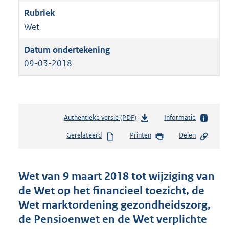
Wet
09-03-2018
Authentieke versie (PDF)
b
Informatie
e
Gerelateerd
Printen
Delen
s
t
a
n
Wet van 9 maart 2018 tot wijziging van
d
de Wet op het financieel toezicht, de
s
Wet marktordening gezondheidszorg,
g
r
de Pensioenwet en de Wet verplichte
o