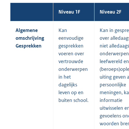
Niveau 1F
Niveau 2F
Algemene
Kan
Kan in gespr
omschrijving
eenvoudige
over alledaag
Gesprekken
gesprekken
niet alledaag
voeren over
onderwerpen 
vertrouwde
leefwereld en
onderwerpen
(beroeps)ople
in het
uiting geven 
dagelijks
persoonlijke
leven op en
meningen, k
buiten school.
informatie
uitwisselen e
gevoelens on
woorden bre