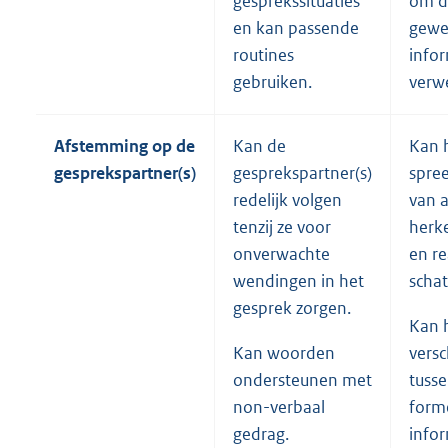
gesprekssituaties
om d
en kan passende
gewe
routines
infor
gebruiken.
verw
Afstemming op de
Kan de
Kan 
gesprekspartner(s)
gesprekspartner(s)
spre
redelijk volgen
van 
tenzij ze voor
herk
onverwachte
en re
wendingen in het
schat
gesprek zorgen.
Kan 
Kan woorden
versc
ondersteunen met
tuss
non-verbaal
form
gedrag.
info