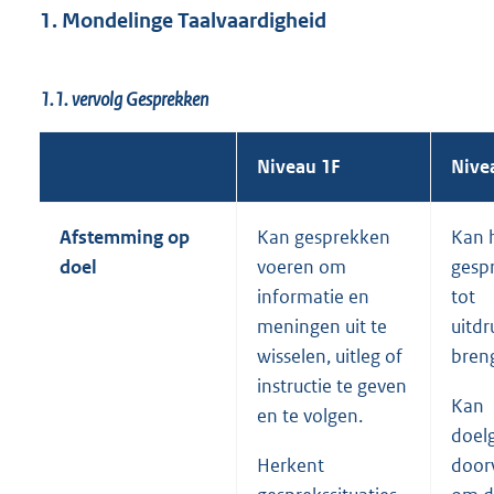
1. Mondelinge Taalvaardigheid
1.1. vervolg Gesprekken
Niveau 1F
Nive
Afstemming op
Kan gesprekken
Kan 
doel
voeren om
gesp
informatie en
tot
meningen uit te
uitdr
wisselen, uitleg of
bren
instructie te geven
Kan
en te volgen.
doelg
Herkent
door