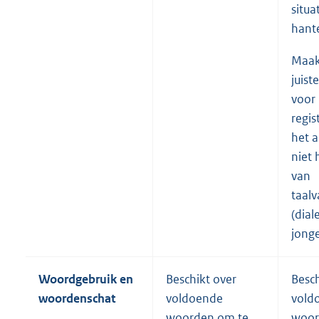
situa
hant
Maak
juist
voor
regis
het a
niet
van
taalv
(diale
jonge
Woordgebruik en
Beschikt over
Besch
woordenschat
voldoende
vold
woorden om te
woor