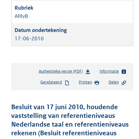
AMvB
17-06-2010
Authentieke versie (PDF)
b
Informatie
e
Gerelateerd
Printen
Delen
s
t
a
n
Besluit van 17 juni 2010, houdende
d
vaststelling van referentieniveaus
s
Nederlandse taal en referentieniveaus
g
r
rekenen (Besluit referentieniveaus
o