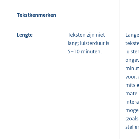
Tekstkenmerken
Lengte
Teksten zijn niet
Lange
lang; luisterduur is
tekst
5–10 minuten.
luiste
ongev
minu
voor.
mits 
mate 
intera
mogeli
(zoal
stelle