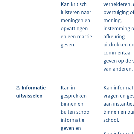
Kan kritisch
verhelderen,
luisteren naar
overtuiging o
meningen en
mening,
opvattingen
instemming o
en een reactie
afkeuring
geven.
uitdrukken e
commentaar
geven op de v
van anderen.
2. Informatie
Kan in
Kan informat
uitwisselen
gesprekken
vragen en ge
binnen en
aan instantie
buiten school
binnen en bu
informatie
school.
geven en
Kan informat