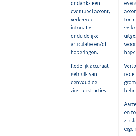
ondanks een
even
eventueel accent,
accen
verkeerde
toe 
intonatie,
verk
onduidelijke
uitg
articulatie en/of
woor
haperingen.
hape
Redelijk accuraat
Vert
gebruik van
redel
eenvoudige
gram
zinsconstructies.
behe
Aarz
en fo
zinsb
eige