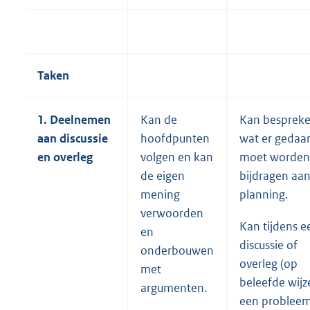
Taken
1. Deelnemen
Kan de
Kan besprek
aan discussie
hoofdpunten
wat er gedaa
en overleg
volgen en kan
moet worden
de eigen
bijdragen aa
mening
planning.
verwoorden
Kan tijdens e
en
discussie of
onderbouwen
overleg (op
met
beleefde wijz
argumenten.
een problee