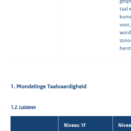
gesp
taal 
kome
voor
word
zono
herst
1. Mondelinge Taalvaardigheid
1.2. Luisteren
Niveau 1F
Nivea