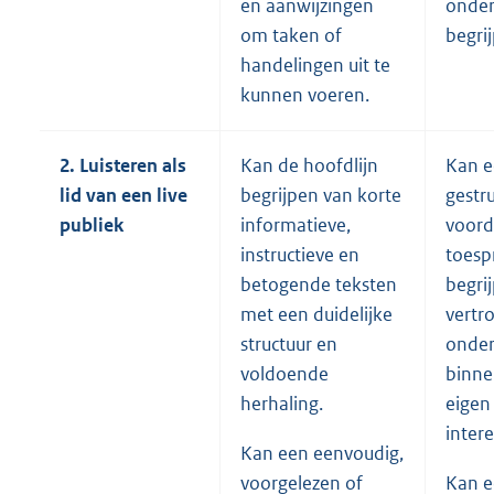
en aanwijzingen
onde
om taken of
begri
handelingen uit te
kunnen voeren.
2. Luisteren als
Kan de hoofdlijn
Kan e
lid van een live
begrijpen van korte
gestr
publiek
informatieve,
voord
instructieve en
toesp
betogende teksten
begri
met een duidelijke
vertr
structuur en
onde
voldoende
binne
herhaling.
eigen
inter
Kan een eenvoudig,
voorgelezen of
Kan 