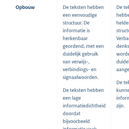
Opbouw
De teksten hebben
De te
een eenvoudige
hebb
structuur. De
helde
informatie is
struct
herkenbaar
Verba
geordend, met een
denk
duidelijk gebruik
word
van verwijs-,
duidel
verbindings- en
aange
signaalwoorden.
De te
De teksten hebben
kunne
een lage
infor
informatiedichtheid
zijn.
doordat
bijvoorbeeld