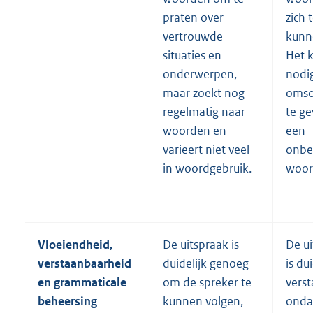
praten over
zich 
vertrouwde
kunn
situaties en
Het 
onderwerpen,
nodig
maar zoekt nog
omsc
regelmatig naar
te g
woorden en
een
varieert niet veel
onbe
in woordgebruik.
woor
Vloeiendheid,
De uitspraak is
De u
verstaanbaarheid
duidelijk genoeg
is dui
en grammaticale
om de spreker te
verst
beheersing
kunnen volgen,
onda