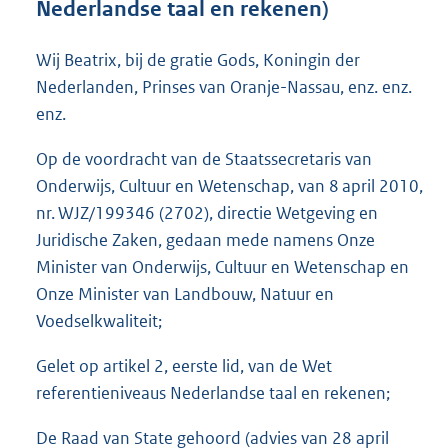
Nederlandse taal en rekenen)
o
t
t
Wij Beatrix, bij de gratie Gods, Koningin der
e
Nederlanden, Prinses van Oranje-Nassau, enz. enz.
:
enz.
4
0
Op de voordracht van de Staatssecretaris van
2
K
Onderwijs, Cultuur en Wetenschap, van 8 april 2010,
b
nr. WJZ/199346 (2702), directie Wetgeving en
Juridische Zaken, gedaan mede namens Onze
Minister van Onderwijs, Cultuur en Wetenschap en
Onze Minister van Landbouw, Natuur en
Voedselkwaliteit;
Gelet op artikel 2, eerste lid, van de Wet
referentieniveaus Nederlandse taal en rekenen;
De Raad van State gehoord (advies van 28 april