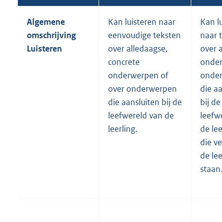
Algemene
Kan luisteren naar
Kan l
omschrijving
eenvoudige teksten
naar 
Luisteren
over alledaagse,
over 
concrete
onde
onderwerpen of
onde
over onderwerpen
die a
die aansluiten bij de
bij de
leefwereld van de
leefw
leerling.
de lee
die v
de lee
staan