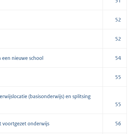
51
52
52
n een nieuwe school
54
55
wijslocatie (basisonderwijs) en splitsing
55
t voortgezet onderwijs
56