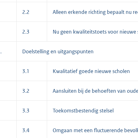
2.2
Alleen erkende richting bepaalt nu r
2.3
Nu geen kwaliteitstoets voor nieuwe
.
Doelstelling en uitgangspunten
3.1
Kwalitatief goede nieuwe scholen
3.2
Aansluiten bij de behoeften van oude
3.3
Toekomstbestendig stelsel
3.4
Omgaan met een fluctuerende bevo