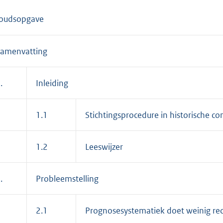
o
o
oudsopgave
t
t
amenvatting
e
:
3
.
Inleiding
5
8
1.1
Stichtingsprocedure in historische co
K
b
1.2
Leeswijzer
.
Probleemstelling
2.1
Prognosesystematiek doet weinig rec