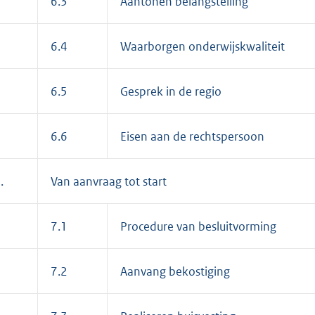
6.3
Aantonen belangstelling
6.4
Waarborgen onderwijskwaliteit
6.5
Gesprek in de regio
6.6
Eisen aan de rechtspersoon
.
Van aanvraag tot start
7.1
Procedure van besluitvorming
7.2
Aanvang bekostiging