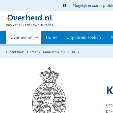
Ter
Mogelijk ervaart u prob
informatie:
U
Publicaties
Officiële publicaties
bent
Primaire
nu
Andere
Overheid.nl
Home
Uitgebreid zoeken
M
hier:
sites
navigatie
binnen
U bent hier:
Home
Kamerstuk 35050, nr. 3
K
Dat
04-