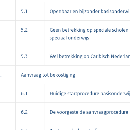
5.1
Openbaar en bijzonder basisonderwij
5.2
Geen betrekking op speciale scholen 
speciaal onderwijs
5.3
Wel betrekking op Caribisch Nederla
.
Aanvraag tot bekostiging
6.1
Huidige startprocedure basisonderwij
6.2
De voorgestelde aanvraagprocedure