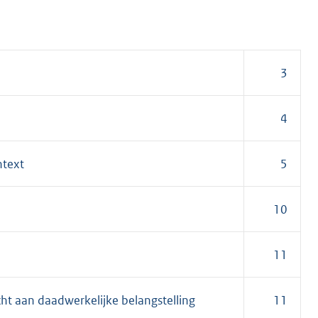
3
4
ntext
5
10
11
ht aan daadwerkelijke belangstelling
11