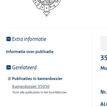
Toon
Extra informatie
meer
van:
Informatie over publicatie
3
Toon
Gerelateerd
Me
meer
van:
Publicaties in kamerdossier
Kamerdossier 35050
Nr.
Toon alle publicaties in het hoofddossier
AL