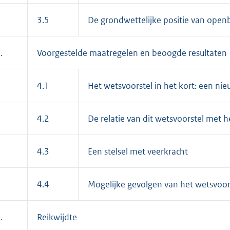
3.5
De grondwettelijke positie van open
.
Voorgestelde maatregelen en beoogde resultaten
4.1
Het wetsvoorstel in het kort: een ni
4.2
De relatie van dit wetsvoorstel met h
4.3
Een stelsel met veerkracht
4.4
Mogelijke gevolgen van het wetsvoors
.
Reikwijdte