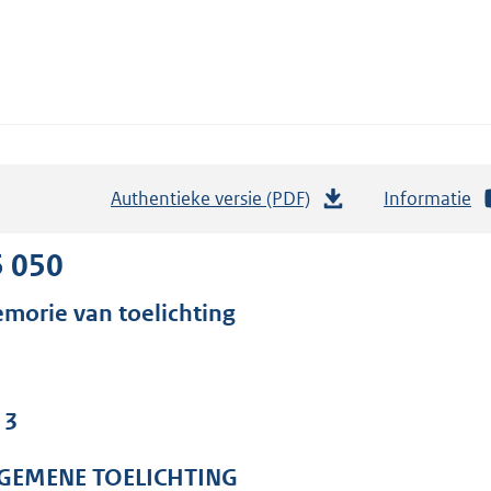
Authentieke versie (PDF)
b
Informatie
e
s
5 050
t
morie van toelichting
a
n
d
s
 3
g
r
GEMENE TOELICHTING