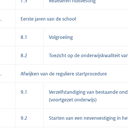
7.3
Realiseren huisvesting
.
Eerste jaren van de school
8.1
Volgroeiing
8.2
Toezicht op de onderwijskwaliteit va
.
Afwijken van de reguliere startprocedure
9.1
Verzelfstandiging van bestaande onder
(voortgezet onderwijs)
9.2
Starten van een nevenvestiging in he