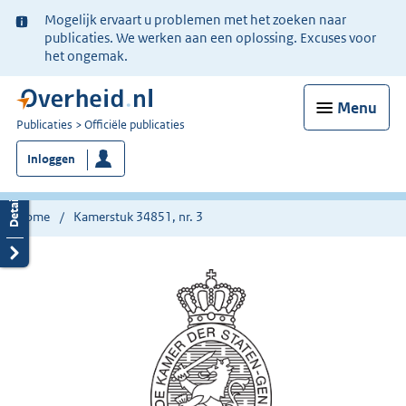
Ter
Mogelijk ervaart u problemen met het zoeken naar
informatie:
publicaties. We werken aan een oplossing. Excuses voor
het ongemak.
Menu
U
Publicaties
Officiële publicaties
bent
Inloggen
nu
hier:
Home
Kamerstuk 34851, nr. 3