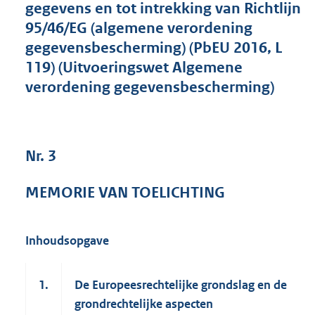
gegevens en tot intrekking van Richtlijn
5
95/46/EG (algemene verordening
8
6
gegevensbescherming) (PbEU 2016, L
K
119) (Uitvoeringswet Algemene
b
verordening gegevensbescherming)
Nr. 3
MEMORIE VAN TOELICHTING
Inhoudsopgave
1.
De Europeesrechtelijke grondslag en de
grondrechtelijke aspecten