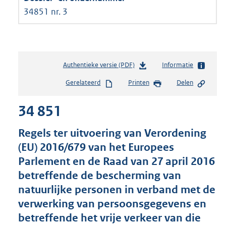
34851 nr. 3
Authentieke versie (PDF)
b
Informatie
e
Gerelateerd
Printen
Delen
s
t
34 851
a
n
d
Regels ter uitvoering van Verordening
s
(EU) 2016/679 van het Europees
g
Parlement en de Raad van 27 april 2016
r
o
betreffende de bescherming van
o
natuurlijke personen in verband met de
t
verwerking van persoonsgegevens en
t
e
betreffende het vrije verkeer van die
: